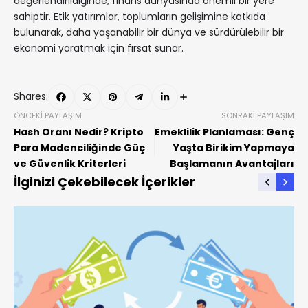
değerlendirildiğinde, finans dünyasında önemli bir yere
sahiptir. Etik yatırımlar, toplumların gelişimine katkıda
bulunarak, daha yaşanabilir bir dünya ve sürdürülebilir bir
ekonomi yaratmak için fırsat sunar.
Shares:
ÖNCEKI PAYLAŞIM
SONRAKI PAYLAŞIM
Hash Oranı Nedir? Kripto
Emeklilik Planlaması: Genç
Para Madenciliğinde Güç
Yaşta Birikim Yapmaya
ve Güvenlik Kriterleri
Başlamanın Avantajları
İlginizi Çekebilecek İçerikler