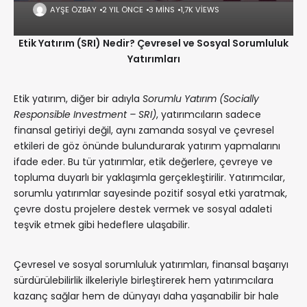
AYŞE ÖZBAY
2 YIL ÖNCE
3 MINS
1,7K VIEWS
Etik Yatırım (SRI) Nedir? Çevresel ve Sosyal Sorumluluk
Yatırımları
Etik yatırım, diğer bir adıyla
Sorumlu Yatırım (Socially
Responsible Investment – SRI)
, yatırımcıların sadece
finansal getiriyi değil, aynı zamanda sosyal ve çevresel
etkileri de göz önünde bulundurarak yatırım yapmalarını
ifade eder. Bu tür yatırımlar, etik değerlere, çevreye ve
topluma duyarlı bir yaklaşımla gerçekleştirilir. Yatırımcılar,
sorumlu yatırımlar sayesinde pozitif sosyal etki yaratmak,
çevre dostu projelere destek vermek ve sosyal adaleti
teşvik etmek gibi hedeflere ulaşabilir.
Çevresel ve sosyal sorumluluk yatırımları, finansal başarıyı
sürdürülebilirlik ilkeleriyle birleştirerek hem yatırımcılara
kazanç sağlar hem de dünyayı daha yaşanabilir bir hale