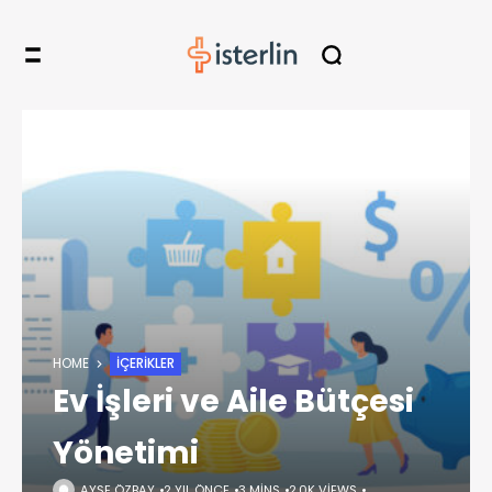
HOME
İÇERIKLER
Ev İşleri ve Aile Bütçesi
Yönetimi
AYŞE ÖZBAY
2 YIL ÖNCE
3 MINS
2,0K VIEWS