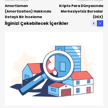
Amortisman
Kripto Para Dünyasında
(Amortization) Hakkında
Merkeziyetsiz Borsalar
Detaylı Bir İnceleme
(DEX)
İlginizi Çekebilecek İçerikler