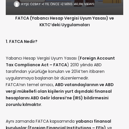
AYŞE ÖZBAY
1 YIL ÖNCE
2 MINS
10,8K VIEWS
FATCA (Yabancı Hesap Vergisi Uyum Yasası) ve
KKTC’deki Uygulamaları
1. FATCA Nedir?
Yabancı Hesap Vergisi Uyum Yasası (
Foreign Account
Tax Compliance Act – FATCA
) 2010 yılında ABD
tarafından yürürlüğe konulan ve 2014’ten itibaren
uygulanmaya başlanan bir düzenlemedir.
FATCA’nın temel amacı,
ABD vatandaşlarının ve ABD
vergi mükellefi olan kişilerin yurt dışındaki finansal
hesaplarını ABD Gelir İdaresi’ne (IRS) bildirmesini
zorunlu kılmaktır
.
Aynı zamanda FATCA kapsamında
yabancı finansal
kuruluşlar (Foreign Financial Institutions – FFIs)
ve