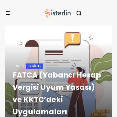
HOME
İÇERIKLER
FATCA (Yabancı Hesap
Vergisi Uyum Yasası)
ve KKTC’deki
Uygulamaları