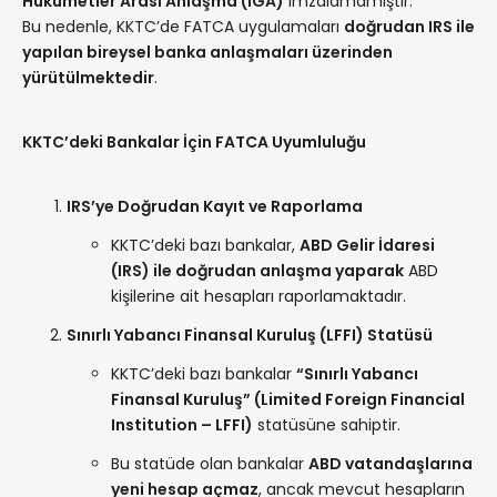
Hükümetler Arası Anlaşma (IGA)
imzalamamıştır.
Bu nedenle, KKTC’de FATCA uygulamaları
doğrudan IRS ile
yapılan bireysel banka anlaşmaları üzerinden
yürütülmektedir
.
KKTC’deki Bankalar İçin FATCA Uyumluluğu
IRS’ye Doğrudan Kayıt ve Raporlama
KKTC’deki bazı bankalar,
ABD Gelir İdaresi
(IRS) ile doğrudan anlaşma yaparak
ABD
kişilerine ait hesapları raporlamaktadır.
Sınırlı Yabancı Finansal Kuruluş (LFFI) Statüsü
KKTC’deki bazı bankalar
“Sınırlı Yabancı
Finansal Kuruluş” (Limited Foreign Financial
Institution – LFFI)
statüsüne sahiptir.
Bu statüde olan bankalar
ABD vatandaşlarına
yeni hesap açmaz
, ancak mevcut hesapların