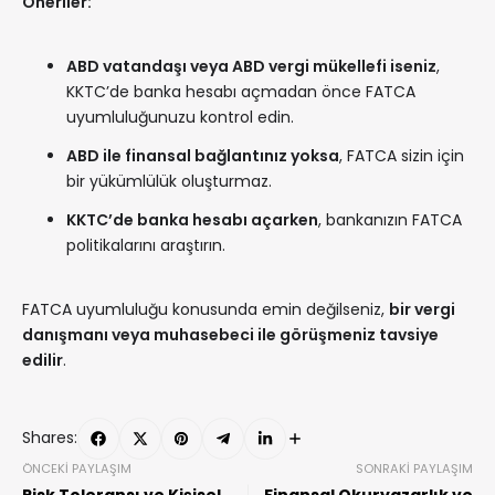
Öneriler:
ABD vatandaşı veya ABD vergi mükellefi iseniz
,
KKTC’de banka hesabı açmadan önce FATCA
uyumluluğunuzu kontrol edin.
ABD ile finansal bağlantınız yoksa
, FATCA sizin için
bir yükümlülük oluşturmaz.
KKTC’de banka hesabı açarken
, bankanızın FATCA
politikalarını araştırın.
FATCA uyumluluğu konusunda emin değilseniz,
bir vergi
danışmanı veya muhasebeci ile görüşmeniz tavsiye
edilir
.
Shares:
ÖNCEKI PAYLAŞIM
SONRAKI PAYLAŞIM
Risk Toleransı ve Kişisel
Finansal Okuryazarlık ve