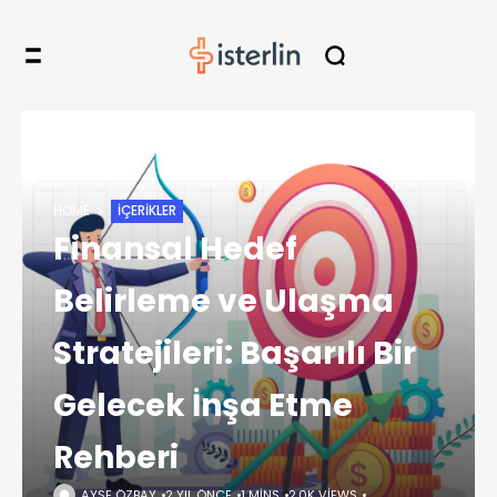
HOME
İÇERIKLER
Finansal Hedef
Belirleme ve Ulaşma
Stratejileri: Başarılı Bir
Gelecek İnşa Etme
Rehberi
AYŞE ÖZBAY
2 YIL ÖNCE
1 MINS
2,0K VIEWS