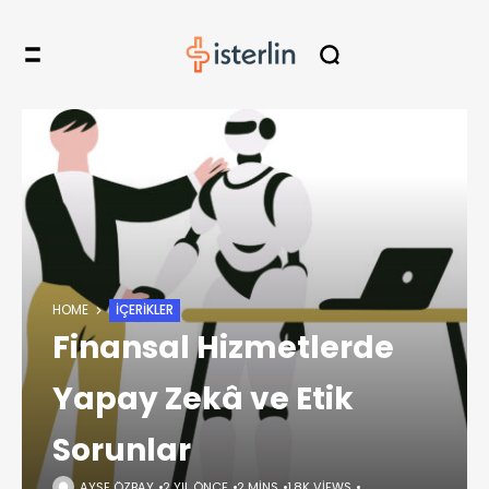
HOME
İÇERIKLER
Finansal Hizmetlerde
Yapay Zekâ ve Etik
Sorunlar
AYŞE ÖZBAY
2 YIL ÖNCE
2 MINS
1,8K VIEWS