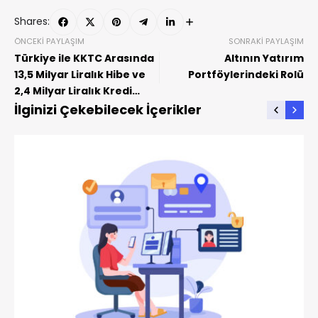
Shares:
ÖNCEKI PAYLAŞIM
SONRAKI PAYLAŞIM
Türkiye ile KKTC Arasında
Altının Yatırım
13,5 Milyar Liralık Hibe ve
Portföylerindeki Rolü
2,4 Milyar Liralık Kredi
Anlaşması Onaylandı
İlginizi Çekebilecek İçerikler