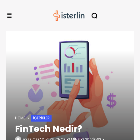
HOME
İÇERIKLER
FinTech Nedir?
AYŞE ÖZBAY
2 YIL ÖNCE
3 MINS
2,3K VIEWS