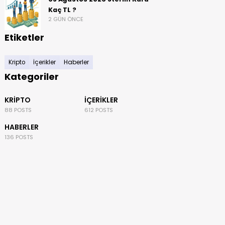
Kaç TL ?
2 GÜN ÖNCE
Etiketler
Kripto
İçerikler
Haberler
Kategoriler
KRIPTO
İÇERIKLER
88 POSTS
612 POSTS
HABERLER
136 POSTS