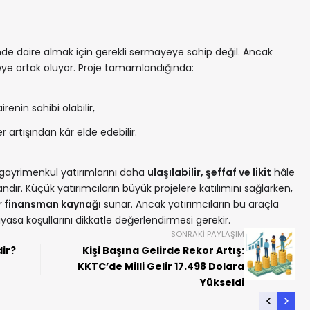
sinde daire almak için gerekli sermayeye sahip değil. Ancak
eye ortak oluyor. Proje tamamlandığında:
airenin sahibi olabilir,
r artışından kâr elde edebilir.
e gayrimenkul yatırımlarını daha
ulaşılabilir, şeffaf ve likit
hâle
dır. Küçük yatırımcıların büyük projelere katılımını sağlarken,
ir finansman kaynağı
sunar. Ancak yatırımcıların bu araçla
iyasa koşullarını dikkatle değerlendirmesi gerekir.
SONRAKI PAYLAŞIM
ir?
Kişi Başına Gelirde Rekor Artış:
KKTC’de Milli Gelir 17.498 Dolara
Yükseldi