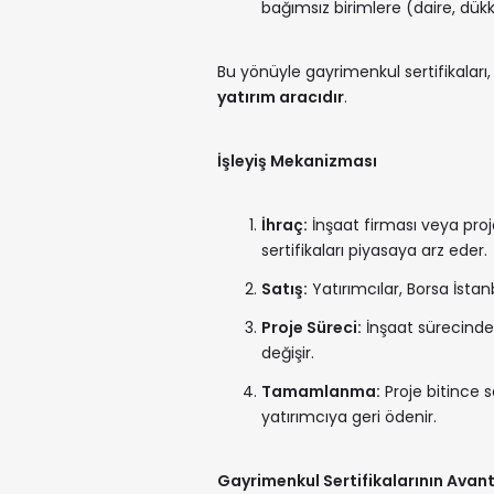
bağımsız birimlere (daire, dükkâ
Bu yönüyle gayrimenkul sertifikaları
yatırım aracıdır
.
İşleyiş Mekanizması
İhraç:
İnşaat firması veya proje
sertifikaları piyasaya arz eder.
Satış:
Yatırımcılar, Borsa İstanb
Proje Süreci:
İnşaat sürecinde se
değişir.
Tamamlanma:
Proje bitince se
yatırımcıya geri ödenir.
Gayrimenkul Sertifikalarının Avant