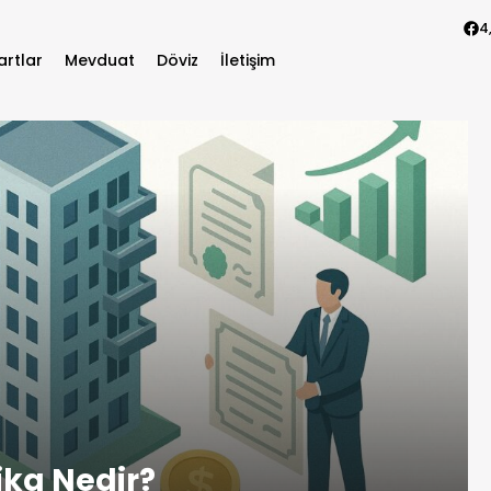
4
artlar
Mevduat
Döviz
İletişim
ika Nedir?