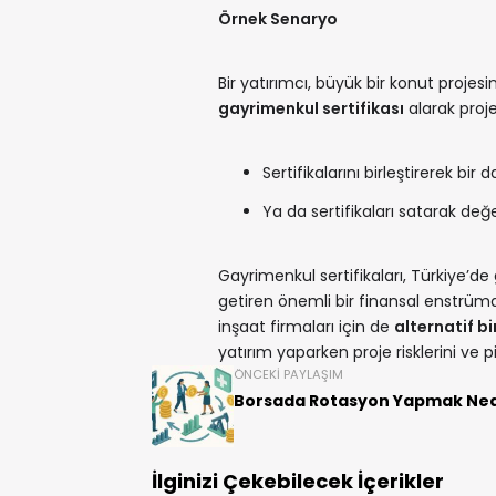
Örnek Senaryo
Bir yatırımcı, büyük bir konut proje
gayrimenkul sertifikası
alarak proj
Sertifikalarını birleştirerek bir d
Ya da sertifikaları satarak değe
Gayrimenkul sertifikaları, Türkiye’d
getiren önemli bir finansal enstrüman
inşaat firmaları için de
alternatif b
yatırım yaparken proje risklerini ve p
ÖNCEKI PAYLAŞIM
Borsada Rotasyon Yapmak Ned
İlginizi Çekebilecek İçerikler