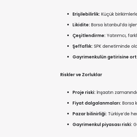
Erişilebilirlik:
Küçük birikimlerl
Likidite:
Borsa İstanbul’da işlem
Çeşitlendirme:
Yatırımcı, farkl
Şeffaflık:
SPK denetiminde olduğ
Gayrimenkulün getirisine ort
Riskler ve Zorluklar
Proje riski:
İnşaatın zamanında
Fiyat dalgalanmaları:
Borsa ko
Pazar bilinirliği:
Türkiye’de henü
Gayrimenkul piyasası riski:
Ge