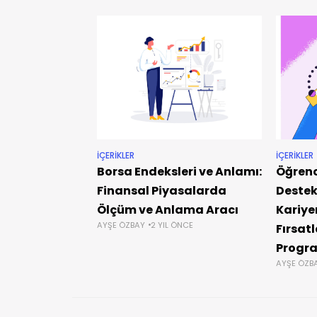
İÇERIKLER
İÇERIKLER
Borsa Endeksleri ve Anlamı:
Öğrenci
Finansal Piyasalarda
Destekl
Ölçüm ve Anlama Aracı
Kariye
AYŞE ÖZBAY
2 YIL ÖNCE
Fırsat
Progra
AYŞE ÖZB