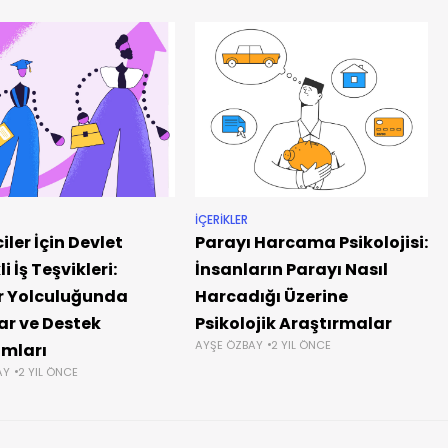
İÇERIKLER
ler İçin Devlet
Parayı Harcama Psikolojisi:
i İş Teşvikleri:
İnsanların Parayı Nasıl
r Yolculuğunda
Harcadığı Üzerine
lar ve Destek
Psikolojik Araştırmalar
AYŞE ÖZBAY
2 YIL ÖNCE
mları
AY
2 YIL ÖNCE