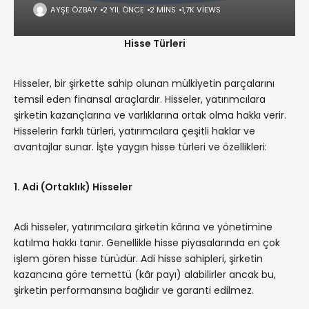
AYŞE ÖZBAY
2 YIL ÖNCE
2 MINS
1,7K VIEWS
Hisse Türleri
Hisseler, bir şirkette sahip olunan mülkiyetin parçalarını
temsil eden finansal araçlardır. Hisseler, yatırımcılara
şirketin kazançlarına ve varlıklarına ortak olma hakkı verir.
Hisselerin farklı türleri, yatırımcılara çeşitli haklar ve
avantajlar sunar. İşte yaygın hisse türleri ve özellikleri:
1. Adi (Ortaklık) Hisseler
Adi hisseler, yatırımcılara şirketin kârına ve yönetimine
katılma hakkı tanır. Genellikle hisse piyasalarında en çok
işlem gören hisse türüdür. Adi hisse sahipleri, şirketin
kazancına göre temettü (kâr payı) alabilirler ancak bu,
şirketin performansına bağlıdır ve garanti edilmez.