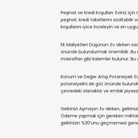
Peşinat ve Kredi Koşulları: Eviniz içi
peşinat, kredi taksitlerini azaltabili
koşullarını iyice inceleyin ve en uyg
Ek Maliyetleri Düşünün: Ev alırken sa
önünde bulundurmak önemlidir. Bu ma
masrafları gibi kalemler bulunur. B
Konum ve Değer Artışı Potansiyeli: E
potansiyelini de göz önünde bulundur
çevredeki olanaklar ve emlak piyasas
Gelirinizi Aşmayın: Ev alırken, gelir
Ödeme yapmak için gereken miktarın g
gelirinizin %30’unu geçmemesi genelli