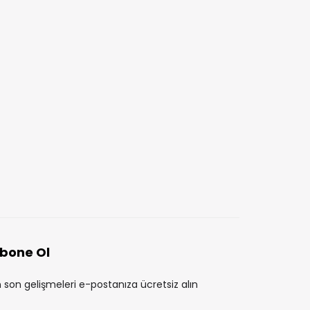
İÇERIKLER
İÇERIKLER
Hayır İşleri ve Bağış Yapma
Sömürgecilik ve Finans
Stratejileri: Toplumsal Etki
Ekonomik Gücün Tarih
ve Kurumsal Sorumluluk
Yüzü
AYŞE ÖZBAY
2 YIL ÖNCE
AYŞE ÖZBAY
1 YIL ÖNCE
bone Ol
 son gelişmeleri e-postanıza ücretsiz alın