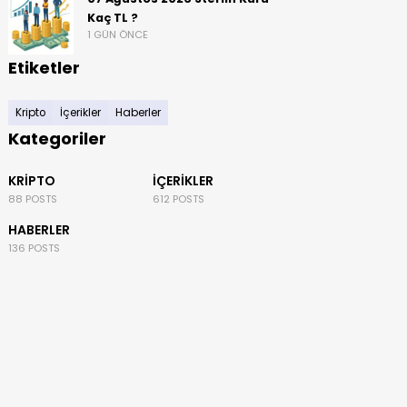
Kaç TL ?
1 GÜN ÖNCE
Etiketler
Kripto
İçerikler
Haberler
Kategoriler
KRIPTO
İÇERIKLER
88 POSTS
612 POSTS
HABERLER
136 POSTS