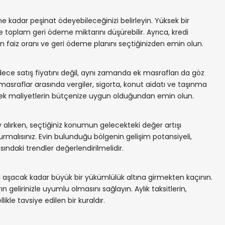
n ne kadar peşinat ödeyebileceğinizi belirleyin. Yüksek bir
r ve toplam geri ödeme miktarını düşürebilir. Ayrıca, kredi
un faiz oranı ve geri ödeme planını seçtiğinizden emin olun.
dece satış fiyatını değil, aynı zamanda ek masrafları da göz
sraflar arasında vergiler, sigorta, konut aidatı ve taşınma
u ek maliyetlerin bütçenize uygun olduğundan emin olun.
v alırken, seçtiğiniz konumun gelecekteki değer artışı
malısınız. Evin bulunduğu bölgenin gelişim potansiyeli,
ındaki trendler değerlendirilmelidir.
inizi aşacak kadar büyük bir yükümlülük altına girmekten kaçının.
elirinizle uyumlu olmasını sağlayın. Aylık taksitlerin,
kle tavsiye edilen bir kuraldır.