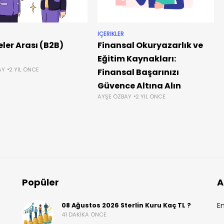
İÇERIKLER
eler Arası (B2B)
Finansal Okuryazarlık ve
Eğitim Kaynakları:
AY
2 YIL ÖNCE
Finansal Başarınızı
Güvence Altına Alın
AYŞE ÖZBAY
2 YIL ÖNCE
Popüler
A
En
08 Ağustos 2026 Sterlin Kuru Kaç TL ?
41 DAKIKA ÖNCE