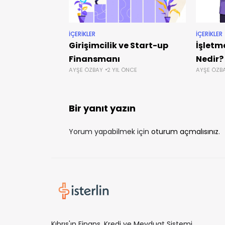
İÇERIKLER
İÇERIKLER
Girişimcilik ve Start-up
İşletm
Finansmanı
Nedir?
AYŞE ÖZBAY
2 YIL ÖNCE
AYŞE ÖZB
Bir yanıt yazın
Yorum yapabilmek için
oturum açmalısınız
.
Kıbrıs'ın Finans, Kredi ve Mevduat Sistemi