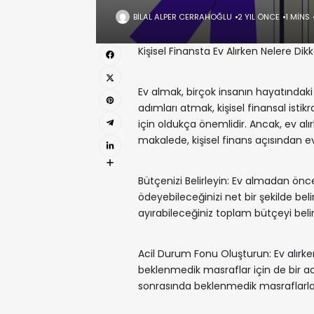
BILAL ALPER CERRAHOĞLU
2 YIL ÖNCE
1 MINS
Kişisel Finansta Ev Alırken Nelere Dik
Ev almak, birçok insanın hayatındaki
adımları atmak, kişisel finansal ist
için oldukça önemlidir. Ancak, ev al
makalede, kişisel finans açısından ev
Bütçenizi Belirleyin: Ev almadan önce, 
ödeyebileceğinizi net bir şekilde belir
ayırabileceğiniz toplam bütçeyi belir
Acil Durum Fonu Oluşturun: Ev alırke
beklenmedik masraflar için de bir a
sonrasında beklenmedik masraflarla 