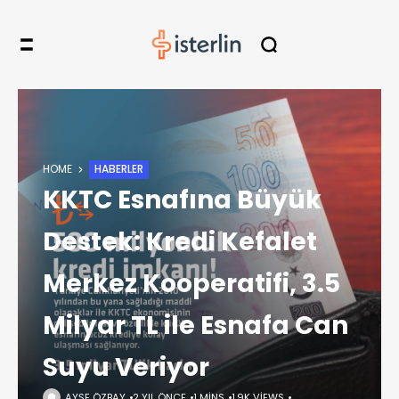
HOME
HABERLER
KKTC Esnafına Büyük
Destek: Kredi Kefalet
Merkez Kooperatifi, 3.5
Milyar TL ile Esnafa Can
Suyu Veriyor
AYŞE ÖZBAY
2 YIL ÖNCE
1 MINS
1,9K VIEWS