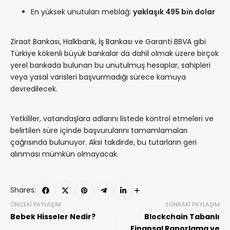
En yüksek unutulan meblağ:
yaklaşık 495 bin dolar
Ziraat Bankası, Halkbank, İş Bankası ve Garanti BBVA gibi
Türkiye kökenli büyük bankalar da dahil olmak üzere birçok
yerel bankada bulunan bu unutulmuş hesaplar, sahipleri
veya yasal varisleri başvurmadığı sürece kamuya
devredilecek.
Yetkililer, vatandaşlara adlarını listede kontrol etmeleri ve
belirtilen süre içinde başvurularını tamamlamaları
çağrısında bulunuyor. Aksi takdirde, bu tutarların geri
alınması mümkün olmayacak.
Shares:
ÖNCEKI PAYLAŞIM
SONRAKI PAYLAŞIM
Bebek Hisseler Nedir?
Blockchain Tabanlı
Finansal Raporlama ve