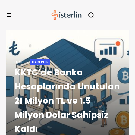
HOME
HABERLER
KKTC’de Banka
Hesaplarında Unutulan
21 Milyon TL ve 1.5
Milyon Dolar Sahipsiz
Kaldı