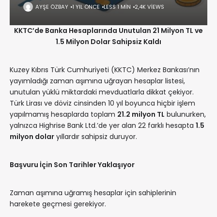
AYŞE ÖZBAY
1 YIL ÖNCE
LESS 1 MIN
2,4K VIEWS
KKTC’de Banka Hesaplarında Unutulan 21 Milyon TL ve
1.5 Milyon Dolar Sahipsiz Kaldı
Kuzey Kıbrıs Türk Cumhuriyeti (KKTC) Merkez Bankası’nın
yayımladığı zaman aşımına uğrayan hesaplar listesi,
unutulan yüklü miktardaki mevduatlarla dikkat çekiyor.
Türk Lirası ve döviz cinsinden 10 yıl boyunca hiçbir işlem
yapılmamış hesaplarda toplam
21.2 milyon TL
bulunurken,
yalnızca Highrise Bank Ltd.’de yer alan 22 farklı hesapta
1.5
milyon dolar
yıllardır sahipsiz duruyor.
Başvuru İçin Son Tarihler Yaklaşıyor
Zaman aşımına uğramış hesaplar için sahiplerinin
harekete geçmesi gerekiyor.