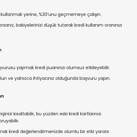
ını kullanmak yerine, %30’unu geçmemeye çalışın.
yorsanız, bakiyelerinizi düşük tutarak kredi kullanım oranınızı
n
başvurusu yapmak kredi puanınızı olumsuz etkileyebilir.
 olun ve yalnızca ihtiyacınız olduğunda başvuru yapın.
un
izi kısaltabilir, bu yüzden eski kredi kartlarınızı
uyabilir.
ak kredi değerlendirmenizde olumlu bir etki yaratır.