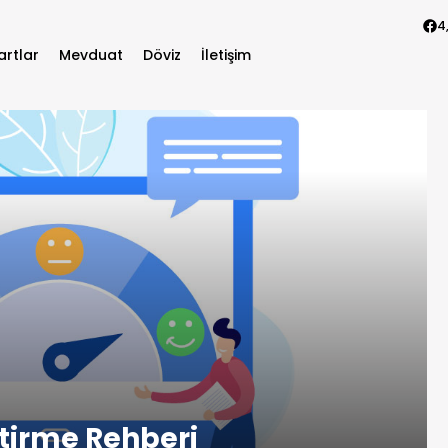
4
artlar
Mevduat
Döviz
İletişim
ştirme Rehberi