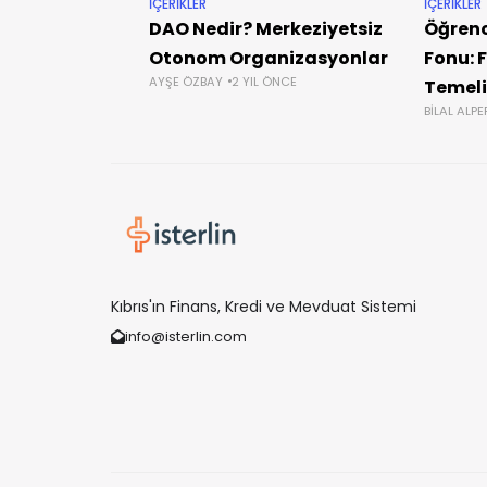
İÇERIKLER
İÇERIKLER
DAO Nedir? Merkeziyetsiz
Öğrenc
Otonom Organizasyonlar
Fonu: 
AYŞE ÖZBAY
2 YIL ÖNCE
Temeli
BILAL ALP
Kıbrıs'ın Finans, Kredi ve Mevduat Sistemi
info@isterlin.com