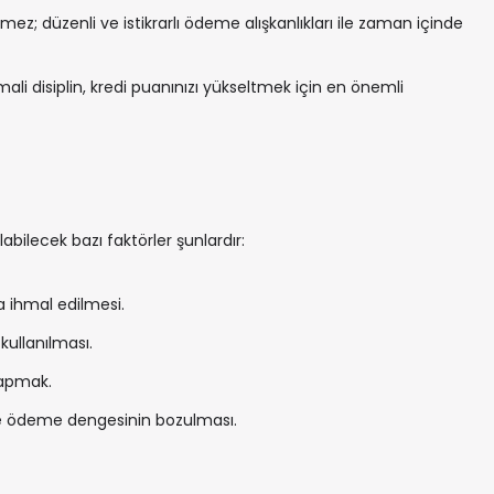
ez; düzenli ve istikrarlı ödeme alışkanlıkları ile zaman içinde
li disiplin, kredi puanınızı yükseltmek için en önemli
bilecek bazı faktörler şunlardır:
a ihmal edilmesi.
kullanılması.
yapmak.
ve ödeme dengesinin bozulması.