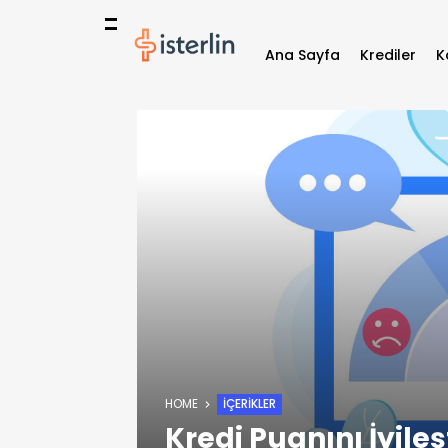
Ana Sayfa
Krediler
K
HOME
İÇERIKLER
Kredi Puanını İyile