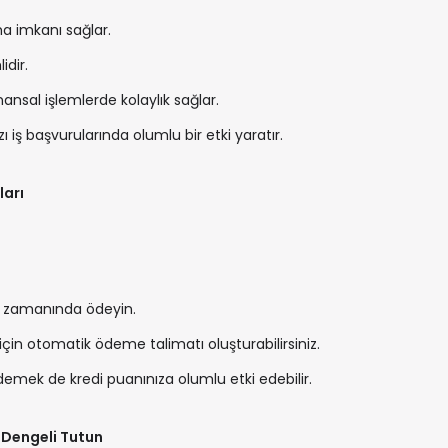
ma imkanı sağlar.
idir.
nansal işlemlerde kolaylık sağlar.
ı iş başvurularında olumlu bir etki yaratır.
ları
izi zamanında ödeyin.
in otomatik ödeme talimatı oluşturabilirsiniz.
demek de kredi puanınıza olumlu etki edebilir.
ı Dengeli Tutun