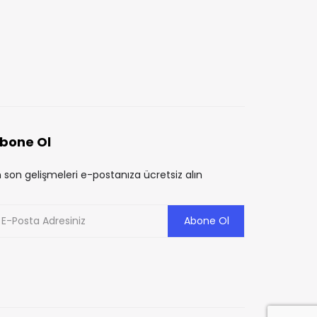
İÇERIKLER
İÇERIKLER
Deflasyon: Ekonomik
Girişimcilik ve Para
Tehlikenin Derinlemesine
Kazanma Yolları
AYŞE ÖZBAY
3 YIL ÖNCE
İncelenmesi
AYŞE ÖZBAY
2 YIL ÖNCE
bone Ol
 son gelişmeleri e-postanıza ücretsiz alın