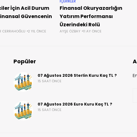
İÇERIKLER
iler İçin Acil Durum
Finansal Okuryazarlığın
Finansal Güvencenin
Yatırım Performansı
Üzerindeki Rolü
ER CERRAHOĞLU
2 YIL ÖNCE
AYŞE ÖZBAY
11 AY ÖNCE
Popüler
A
En
07 Ağustos 2026 Sterlin Kuru Kaç TL ?
15 SAAT ÖNCE
07 Ağustos 2026 Euro Kuru Kaç TL ?
15 SAAT ÖNCE