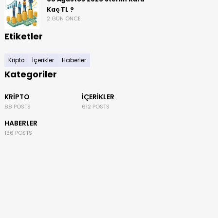
Kaç TL ?
2 GÜN ÖNCE
Etiketler
Kripto
İçerikler
Haberler
Kategoriler
KRIPTO
İÇERIKLER
88 POSTS
612 POSTS
HABERLER
136 POSTS