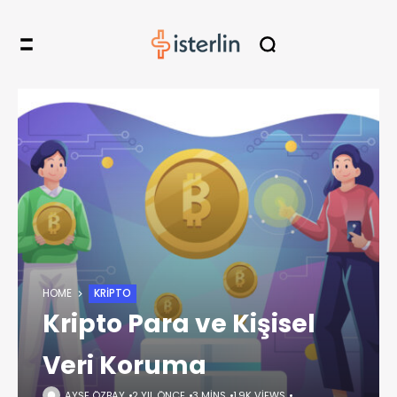
HOME
KRIPTO
Kripto Para ve Kişisel
Veri Koruma
AYŞE ÖZBAY
2 YIL ÖNCE
3 MINS
1,9K VIEWS