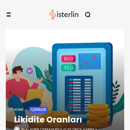
HOME
İÇERIKLER
Likidite Oranları
BILAL ALPER CERRAHOĞLU
2 YIL ÖNCE
1 MINS