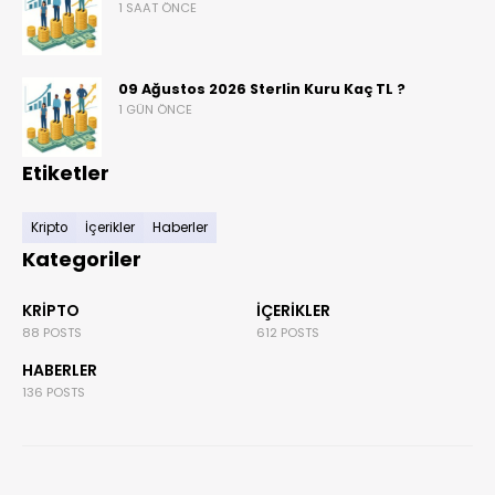
1 SAAT ÖNCE
09 Ağustos 2026 Sterlin Kuru Kaç TL ?
1 GÜN ÖNCE
Etiketler
Kripto
İçerikler
Haberler
Kategoriler
KRIPTO
İÇERIKLER
88 POSTS
612 POSTS
HABERLER
136 POSTS