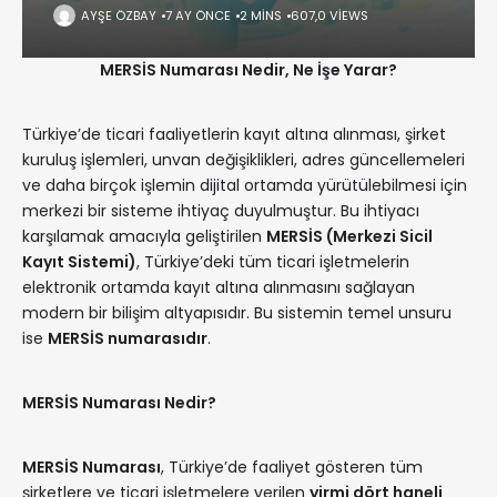
AYŞE ÖZBAY
7 AY ÖNCE
2 MINS
607,0 VIEWS
MERSİS Numarası Nedir, Ne İşe Yarar?
Türkiye’de ticari faaliyetlerin kayıt altına alınması, şirket
kuruluş işlemleri, unvan değişiklikleri, adres güncellemeleri
ve daha birçok işlemin dijital ortamda yürütülebilmesi için
merkezi bir sisteme ihtiyaç duyulmuştur. Bu ihtiyacı
karşılamak amacıyla geliştirilen
MERSİS (Merkezi Sicil
Kayıt Sistemi)
, Türkiye’deki tüm ticari işletmelerin
elektronik ortamda kayıt altına alınmasını sağlayan
modern bir bilişim altyapısıdır. Bu sistemin temel unsuru
ise
MERSİS numarasıdır
.
MERSİS Numarası Nedir?
MERSİS Numarası
, Türkiye’de faaliyet gösteren tüm
şirketlere ve ticari işletmelere verilen
yirmi dört haneli