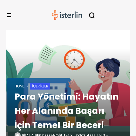
HOME
İÇERIKLER
Para Yönetimi: Hayatın
Her Alanında Başarı
İçin Temel Bir Beceri
BILAL ALPER CERRAHOĞLU
2 YIL ÖNCE
LESS 1 MIN