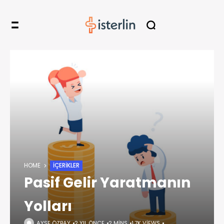
HOME
İÇERIKLER
Pasif Gelir Yaratmanın
Yolları
AYŞE ÖZBAY
2 YIL ÖNCE
2 MINS
1,7K VIEWS