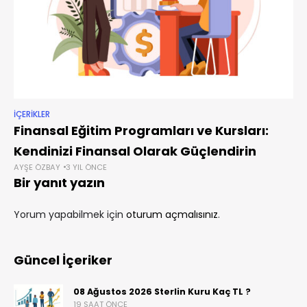
İÇERIKLER
Finansal Eğitim Programları ve Kursları:
Kendinizi Finansal Olarak Güçlendirin
AYŞE ÖZBAY
3 YIL ÖNCE
Bir yanıt yazın
Yorum yapabilmek için
oturum açmalısınız
.
Güncel İçeriker
08 Ağustos 2026 Sterlin Kuru Kaç TL ?
19 SAAT ÖNCE