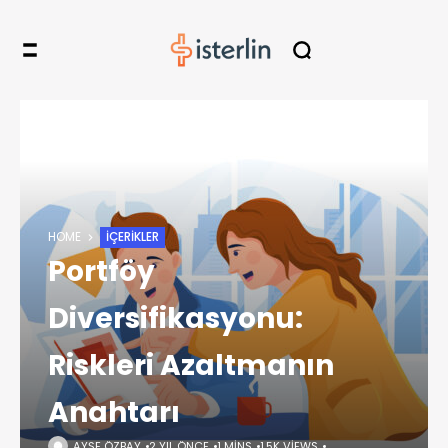
HOME
İÇERIKLER
Portföy
Diversifikasyonu:
Riskleri Azaltmanın
Anahtarı
AYŞE ÖZBAY
2 YIL ÖNCE
1 MINS
1,5K VIEWS