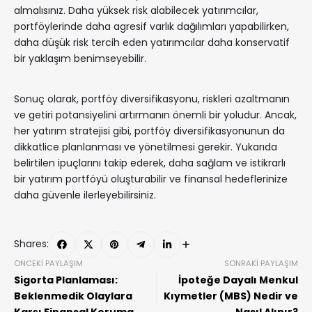
almalısınız. Daha yüksek risk alabilecek yatırımcılar,
portföylerinde daha agresif varlık dağılımları yapabilirken,
daha düşük risk tercih eden yatırımcılar daha konservatif
bir yaklaşım benimseyebilir.
Sonuç olarak, portföy diversifikasyonu, riskleri azaltmanın
ve getiri potansiyelini artırmanın önemli bir yoludur. Ancak,
her yatırım stratejisi gibi, portföy diversifikasyonunun da
dikkatlice planlanması ve yönetilmesi gerekir. Yukarıda
belirtilen ipuçlarını takip ederek, daha sağlam ve istikrarlı
bir yatırım portföyü oluşturabilir ve finansal hedeflerinize
daha güvenle ilerleyebilirsiniz.
Shares:
ÖNCEKI PAYLAŞIM
SONRAKI PAYLAŞIM
Sigorta Planlaması:
İpoteğe Dayalı Menkul
Beklenmedik Olaylara
Kıymetler (MBS) Nedir ve
Karşı Finansal Koruma
Nasıl Alınır?