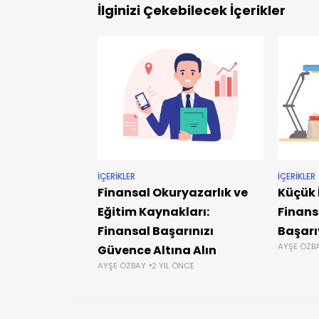
İlginizi Çekebilecek İçerikler
İÇERIKLER
İÇERIKLER
Finansal Okuryazarlık ve
Küçük 
Eğitim Kaynakları:
Finans
Finansal Başarınızı
Başarı
AYŞE ÖZB
Güvence Altına Alın
AYŞE ÖZBAY
2 YIL ÖNCE