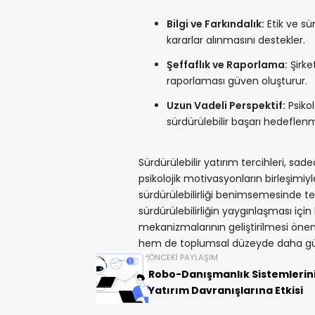
Bilgi ve Farkındalık:
Etik ve sür
kararlar alınmasını destekler.
Şeffaflık ve Raporlama:
Şirke
raporlaması güven oluşturur.
Uzun Vadeli Perspektif:
Psikol
sürdürülebilir başarı hedeflenm
Sürdürülebilir yatırım tercihleri, sa
psikolojik motivasyonların birleşimiyle 
sürdürülebilirliği benimsemesinde te
sürdürülebilirliğin yaygınlaşması için
mekanizmalarının geliştirilmesi önem
hem de toplumsal düzeyde daha güçlü 
ÖNCEKI PAYLAŞIM
Robo-Danışmanlık Sistemlerin
Yatırım Davranışlarına Etkisi