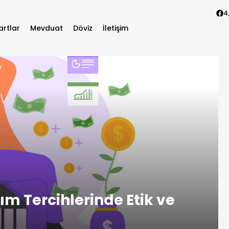
4
artlar
Mevduat
Döviz
İletişim
rım Tercihlerinde Etik ve