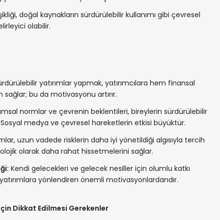
ikliği, doğal kaynakların sürdürülebilir kullanımı gibi çevresel
irleyici olabilir.
rdürülebilir yatırımlar yapmak, yatırımcılara hem finansal
sağlar; bu da motivasyonu artırır.
sal normlar ve çevrenin beklentileri, bireylerin sürdürülebilir
ir. Sosyal medya ve çevresel hareketlerin etkisi büyüktür.
mlar, uzun vadede risklerin daha iyi yönetildiği algısıyla tercih
sikolojik olarak daha rahat hissetmelerini sağlar.
ği:
Kendi gelecekleri ve gelecek nesiller için olumlu katkı
 yatırımlara yönlendiren önemli motivasyonlardandır.
İçin Dikkat Edilmesi Gerekenler