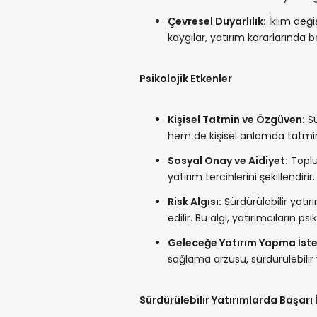
Çevresel Duyarlılık:
İklim değiş
kaygılar, yatırım kararlarında bel
Psikolojik Etkenler
Kişisel Tatmin ve Özgüven:
Sü
hem de kişisel anlamda tatmin 
Sosyal Onay ve Aidiyet:
Toplum
yatırım tercihlerini şekillendir
Risk Algısı:
Sürdürülebilir yatırı
edilir. Bu algı, yatırımcıların p
Geleceğe Yatırım Yapma İste
sağlama arzusu, sürdürülebilir
Sürdürülebilir Yatırımlarda Başarı 