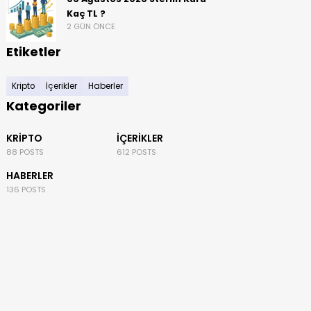
Kaç TL ?
2 GÜN ÖNCE
Etiketler
Kripto
İçerikler
Haberler
Kategoriler
KRIPTO
İÇERIKLER
88 POSTS
612 POSTS
HABERLER
136 POSTS