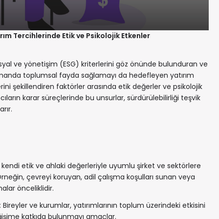
rım Tercihlerinde Etik ve Psikolojik Etkenler
sosyal ve yönetişim (ESG) kriterlerini göz önünde bulunduran ve
 zamanda toplumsal fayda sağlamayı da hedefleyen yatırım
erini şekillendiren faktörler arasında etik değerler ve psikolojik
ıların karar süreçlerinde bu unsurlar, sürdürülebilirliği teşvik
rır.
 kendi etik ve ahlaki değerleriyle uyumlu şirket ve sektörlere
rneğin, çevreyi koruyan, adil çalışma koşulları sunan veya
lar önceliklidir.
:
Bireyler ve kurumlar, yatırımlarının toplum üzerindeki etkisini
işime katkıda bulunmayı amaçlar.