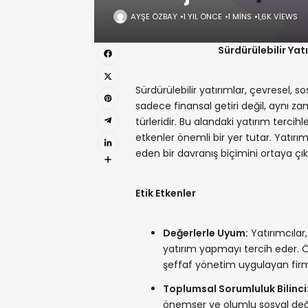
AYŞE ÖZBAY
1 YIL ÖNCE
1 MINS
1,6K VIEWS
Sürdürülebilir Yatı
Sürdürülebilir yatırımlar, çevresel, 
sadece finansal getiri değil, aynı
türleridir. Bu alandaki yatırım tercihl
etkenler önemli bir yer tutar. Yatırımc
eden bir davranış biçimini ortaya çıka
Etik Etkenler
Değerlerle Uyum:
Yatırımcılar,
yatırım yapmayı tercih eder. Ö
şeffaf yönetim uygulayan firma
Toplumsal Sorumluluk Bilinci
önemser ve olumlu sosyal değ