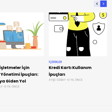
İÇERIKLER
İşletmeler İçin
Kredi Kartı Kullanım
 Yönetimi İpuçları:
İpuçları
AYŞE ÖZBAY
2 YIL ÖNCE
ya Giden Yol
AY
2 YIL ÖNCE