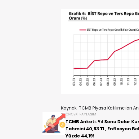
Kaynak: TCMB Piyasa Katılımcıları An
ÖNCEKI PAYLAŞIM
TCMB Anketi: Yıl Sonu Dolar Ku
Tahmini 40,53 TL, Enflasyon Bek
Yüzde 44,19!