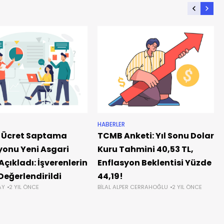
HABERLER
 Ücret Saptama
TCMB Anketi: Yıl Sonu Dolar
onu Yeni Asgari
Kuru Tahmini 40,53 TL,
Açıkladı: İşverenlerin
Enflasyon Beklentisi Yüzde
 Değerlendirildi
44,19!
AY
2 YIL ÖNCE
BILAL ALPER CERRAHOĞLU
2 YIL ÖNCE