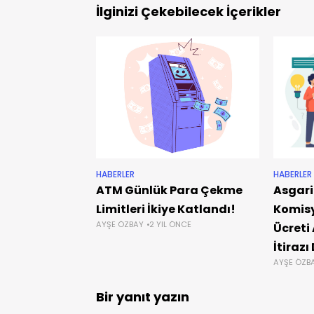
İlginizi Çekebilecek İçerikler
HABERLER
HABERLER
ATM Günlük Para Çekme
Asgari
Limitleri İkiye Katlandı!
Komisy
AYŞE ÖZBAY
2 YIL ÖNCE
Ücreti 
İtirazı
AYŞE ÖZB
Bir yanıt yazın