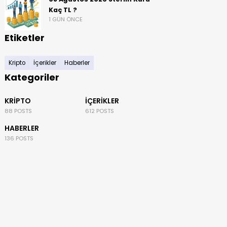
Kaç TL ?
1 GÜN ÖNCE
Etiketler
Kripto
İçerikler
Haberler
Kategoriler
KRIPTO
İÇERIKLER
88 POSTS
612 POSTS
HABERLER
136 POSTS