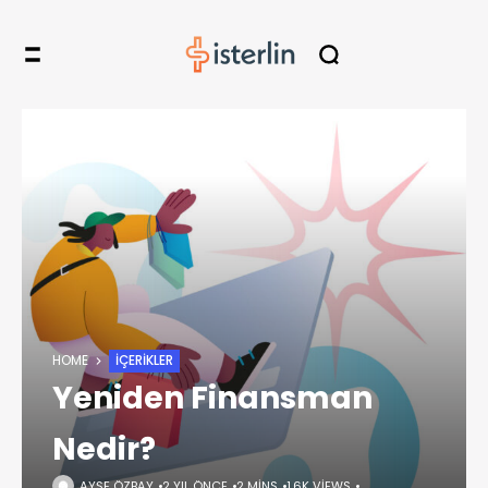
HOME
İÇERIKLER
Yeniden Finansman
Nedir?
AYŞE ÖZBAY
2 YIL ÖNCE
2 MINS
1,6K VIEWS