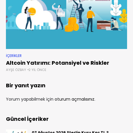
İÇERIKLER
Altcoin Yatırımı: Potansiyel ve Riskler
AYŞE ÖZBAY
2 YIL ÖNCE
Bir yanıt yazın
Yorum yapabilmek için
oturum açmalısınız
.
Güncel İçeriker
07 Ağustos 2026 Sterlin Kuru Kaç TL ?