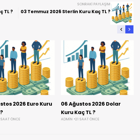
SONRAKI PAYLAŞIM
ç TL ?
03 Temmuz 2026 Sterlin Kuru Kaç TL ?
stos 2026 Euro Kuru
06 Ağustos 2026 Dolar
 ?
Kuru Kaç TL ?
 SAAT ÖNCE
ADMIN
21 SAAT ÖNCE