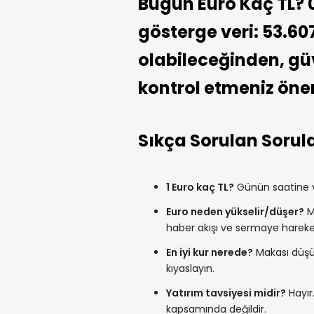
Bugün Euro Kaç TL? 0
gösterge veri: 53.60
olabileceğinden, güve
kontrol etmeniz öneri
Sıkça Sorulan Sorul
1 Euro kaç TL?
Günün saatine ve
Euro neden yükselir/düşer?
Me
haber akışı ve sermaye hareketle
En iyi kur nerede?
Makası düşük
kıyaslayın.
Yatırım tavsiyesi midir?
Hayır.
kapsamında değildir.