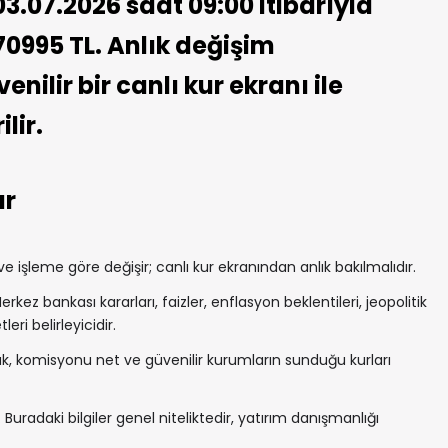
3.07.2026 saat 09:00 itibarıyla
70995 TL. Anlık değişim
nilir bir canlı kur ekranı ile
lir.
ar
 işleme göre değişir; canlı kur ekranından anlık bakılmalıdır.
rkez bankası kararları, faizler, enflasyon beklentileri, jeopolitik
ri belirleyicidir.
, komisyonu net ve güvenilir kurumların sunduğu kurları
 Buradaki bilgiler genel niteliktedir, yatırım danışmanlığı