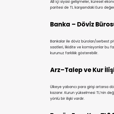
AB içi siyasi gelişmeler, küresel ekono
paritesi de TL karşısındaki Euro değeri
Banka – Döviz Büros
Bankalar ile döviz büroları/serbest pi
saatleri, likidite ve komisyonlar bu fa
kurunuz farklılık gösterebilir.
Arz–Talep ve Kur İliş
Ülkeye yabancı para girişi artarsa döv
kazanır. Kurun yükselmesi TL’nin değe
yönlü bir ilişki vardır.