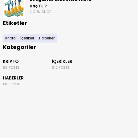
Kaç TL ?
2 GÜN ÖNCE
Etiketler
Kripto
İçerikler
Haberler
Kategoriler
KRIPTO
İÇERIKLER
88 POSTS
612 POSTS
HABERLER
136 POSTS