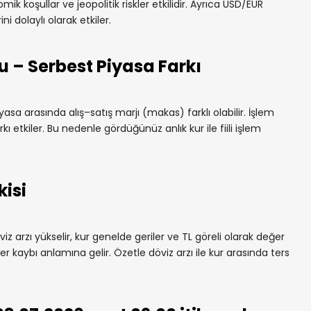
mik koşullar ve jeopolitik riskler etkilidir. Ayrıca USD/EUR
ni dolaylı olarak etkiler.
u – Serbest Piyasa Farkı
yasa arasında alış–satış marjı (makas) farklı olabilir. İşlem
rkı etkiler. Bu nedenle gördüğünüz anlık kur ile fiili işlem
kisi
iz arzı yükselir, kur genelde geriler ve TL göreli olarak değer
r kaybı anlamına gelir. Özetle döviz arzı ile kur arasında ters