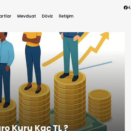
4
artlar
Mevduat
Döviz
İletişim
o Kuru Kaç TL ?