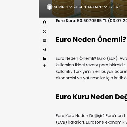
ADMIN
1 AY ÖNCE
LESS 1 MIN
72,0 VIEWS
Euro Kuru: 53.6070995 TL (03.07.2
Euro Neden Önemli?
Euro Neden Önemli? Euro (EUR), Avrup
kullanılan ikinci rezerv para birimidi
kullanılır. Türkiye’nin en büyük ticare
ekonomisi ve yatırımcılar için kritik 
Euro Kuru Neden Değ
Euro Kuru Neden Değişir? Euro’nun fi
(ECB) kararları, Eurozone ekonomik veri