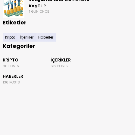
Kaç TL ?
1 GÜN ÖNCE
Etiketler
Kripto
İçerikler
Haberler
Kategoriler
KRIPTO
İÇERIKLER
88 POSTS
612 POSTS
HABERLER
136 POSTS