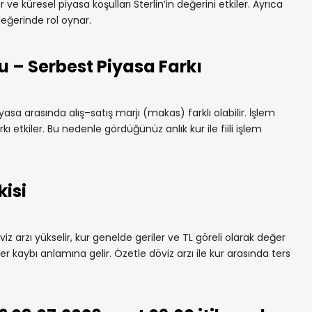
ar ve küresel piyasa koşulları Sterlin’in değerini etkiler. Ayrıca
değerinde rol oynar.
u – Serbest Piyasa Farkı
yasa arasında alış–satış marjı (makas) farklı olabilir. İşlem
rkı etkiler. Bu nedenle gördüğünüz anlık kur ile fiili işlem
kisi
iz arzı yükselir, kur genelde geriler ve TL göreli olarak değer
r kaybı anlamına gelir. Özetle döviz arzı ile kur arasında ters