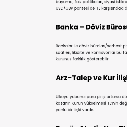
büyüme, faiz politikaları, siyasi istikr
USD/GBP paritesi de TL karşısındaki 
Banka – Döviz Büros
Bankalar ile döviz büroları/serbest pi
saatleri, likidite ve komisyonlar bu fa
kurunuz farklılık gösterebilir.
Arz–Talep ve Kur İliş
Ülkeye yabancı para girişi artarsa döv
kazanır. Kurun yükselmesi TL’nin değe
yönlü bir ilişki vardır.