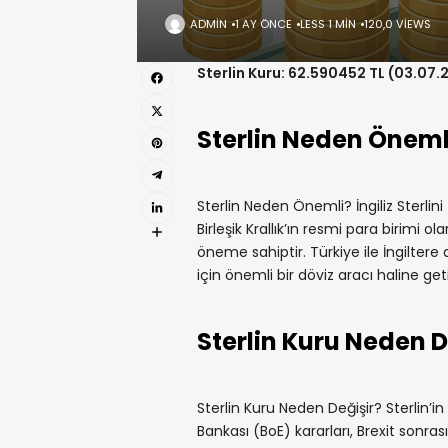
ADMIN
1 AY ÖNCE
LESS 1 MIN
120,0 VIEWS
Sterlin Kuru: 62.590452 TL (03.07.
Sterlin Neden Öneml
Sterlin Neden Önemli? İngiliz Sterlin
Birleşik Krallık’ın resmi para birimi
öneme sahiptir. Türkiye ile İngiltere a
için önemli bir döviz aracı haline getir
Sterlin Kuru Neden D
Sterlin Kuru Neden Değişir? Sterlin’in 
Bankası (BoE) kararları, Brexit sonrası