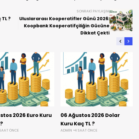
SONRAKI PAYLAŞIM
 TL ?
Uluslararası Kooperatifler Günü 2026:
Koopbank Kooperatifçiliğin Gücüne
Dikkat Çekti
stos 2026 Euro Kuru
06 Ağustos 2026 Dolar
 ?
Kuru Kaç TL ?
 SAAT ÖNCE
ADMIN
4 SAAT ÖNCE