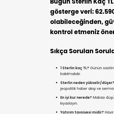
Bugün Sterlin Kaç TL
gösterge veri: 62.59
olabileceğinden, güve
kontrol etmeniz öneri
Sıkça Sorulan Sorul
1 Sterlin kaç TL?
Günün saatine 
bakılmalıdır.
Sterlin neden yükselir/düşer
jeopolitik haber akışı ve sermay
En iyi kur nerede?
Makası düşük
kıyaslayın.
Yatırım tavsiyesi midir?
Hayır.