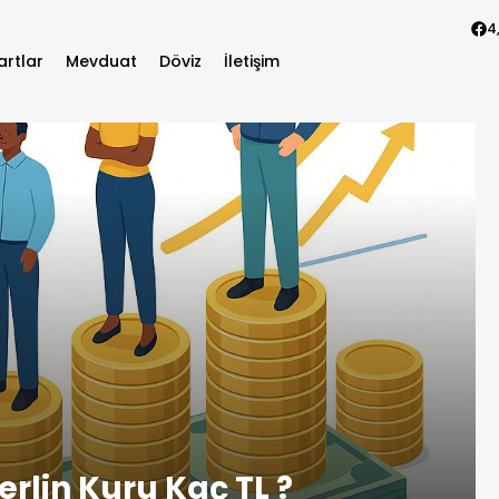
4
artlar
Mevduat
Döviz
İletişim
rlin Kuru Kaç TL ?