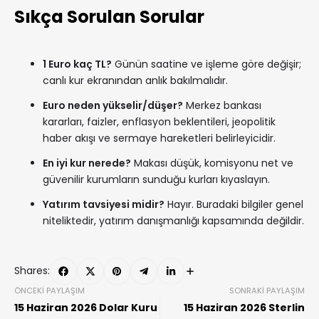
Sıkça Sorulan Sorular
1 Euro kaç TL?
Günün saatine ve işleme göre değişir;
canlı kur ekranından anlık bakılmalıdır.
Euro neden yükselir/düşer?
Merkez bankası
kararları, faizler, enflasyon beklentileri, jeopolitik
haber akışı ve sermaye hareketleri belirleyicidir.
En iyi kur nerede?
Makası düşük, komisyonu net ve
güvenilir kurumların sunduğu kurları kıyaslayın.
Yatırım tavsiyesi midir?
Hayır. Buradaki bilgiler genel
niteliktedir, yatırım danışmanlığı kapsamında değildir.
Shares:
ÖNCEKI PAYLAŞIM
SONRAKI PAYLAŞIM
15 Haziran 2026 Dolar Kuru
15 Haziran 2026 Sterlin