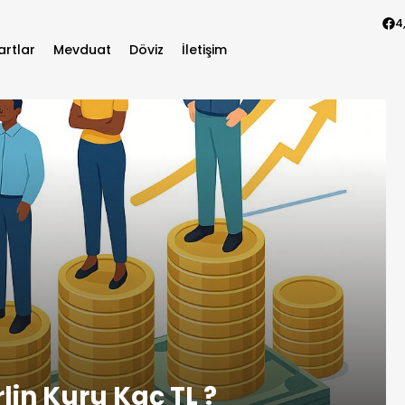
4
artlar
Mevduat
Döviz
İletişim
lin Kuru Kaç TL ?