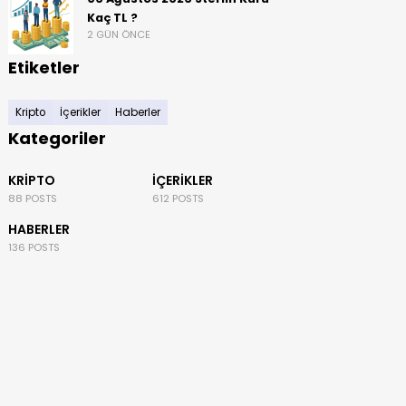
Kaç TL ?
2 GÜN ÖNCE
Etiketler
Kripto
İçerikler
Haberler
Kategoriler
KRIPTO
İÇERIKLER
88 POSTS
612 POSTS
HABERLER
136 POSTS