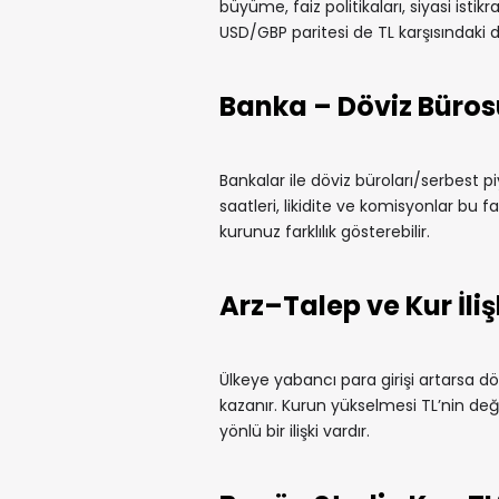
büyüme, faiz politikaları, siyasi istikr
USD/GBP paritesi de TL karşısındaki 
Banka – Döviz Büros
Bankalar ile döviz büroları/serbest pi
saatleri, likidite ve komisyonlar bu fa
kurunuz farklılık gösterebilir.
Arz–Talep ve Kur İliş
Ülkeye yabancı para girişi artarsa döv
kazanır. Kurun yükselmesi TL’nin değe
yönlü bir ilişki vardır.