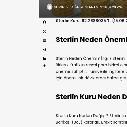
ADMIN
2 AY ÖNCE
LESS 1 MIN
151,0 VIEWS
Sterlin Kuru: 62.2888035 TL (15.06
Sterlin Neden Öneml
Sterlin Neden Önemli? İngiliz Sterlin
Birleşik Krallık’ın resmi para birimi
öneme sahiptir. Türkiye ile İngiltere a
için önemli bir döviz aracı haline getir
Sterlin Kuru Neden D
Sterlin Kuru Neden Değişir? Sterlin’in 
Bankası (BoE) kararları, Brexit sonrası