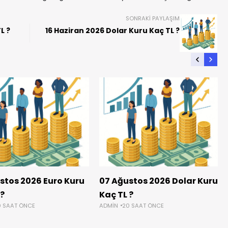
SONRAKI PAYLAŞIM
L ?
16 Haziran 2026 Dolar Kuru Kaç TL ?
stos 2026 Euro Kuru
07 Ağustos 2026 Dolar Kuru
 ?
Kaç TL ?
0 SAAT ÖNCE
ADMIN
20 SAAT ÖNCE