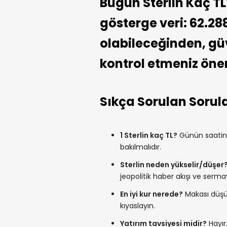
Bugün Sterlin Kaç TL?
gösterge veri: 62.28
olabileceğinden, güve
kontrol etmeniz öneri
Sıkça Sorulan Sorul
1 Sterlin kaç TL?
Günün saatine 
bakılmalıdır.
Sterlin neden yükselir/düşer
jeopolitik haber akışı ve sermay
En iyi kur nerede?
Makası düşük
kıyaslayın.
Yatırım tavsiyesi midir?
Hayır.