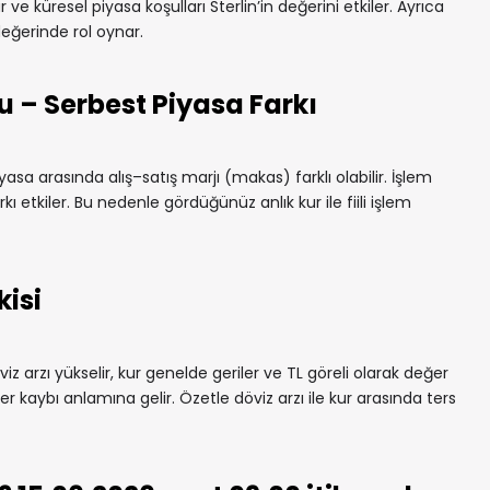
ar ve küresel piyasa koşulları Sterlin’in değerini etkiler. Ayrıca
değerinde rol oynar.
u – Serbest Piyasa Farkı
yasa arasında alış–satış marjı (makas) farklı olabilir. İşlem
rkı etkiler. Bu nedenle gördüğünüz anlık kur ile fiili işlem
kisi
iz arzı yükselir, kur genelde geriler ve TL göreli olarak değer
r kaybı anlamına gelir. Özetle döviz arzı ile kur arasında ters