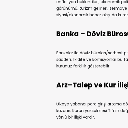
enflasyon beklentileri, ekonomik politi
görünümü, turizm gelirleri, sermaye gir
siyasi/ekonomik haber akışı da kurda 
Banka – Döviz Büros
Bankalar ile döviz büroları/serbest pi
saatleri, likidite ve komisyonlar bu fa
kurunuz farklılık gösterebilir.
Arz–Talep ve Kur İliş
Ülkeye yabancı para girişi artarsa döv
kazanır. Kurun yükselmesi TL’nin değe
yönlü bir ilişki vardır.