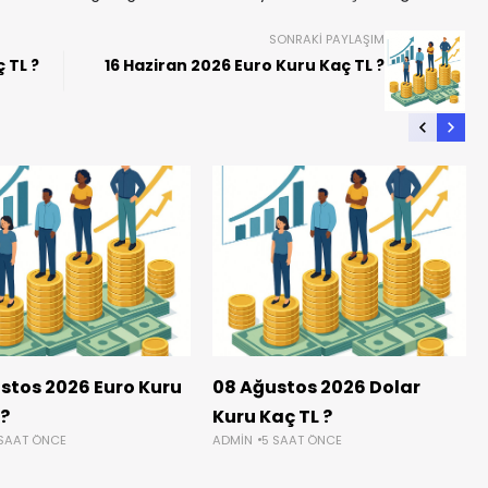
SONRAKI PAYLAŞIM
 TL ?
16 Haziran 2026 Euro Kuru Kaç TL ?
stos 2026 Euro Kuru
08 Ağustos 2026 Dolar
 ?
Kuru Kaç TL ?
 SAAT ÖNCE
ADMIN
5 SAAT ÖNCE