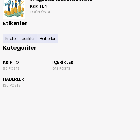
Kaç TL ?
1 GÜN ÖNCE
Etiketler
Kripto
İçerikler
Haberler
Kategoriler
KRIPTO
İÇERIKLER
88 POSTS
612 POSTS
HABERLER
136 POSTS