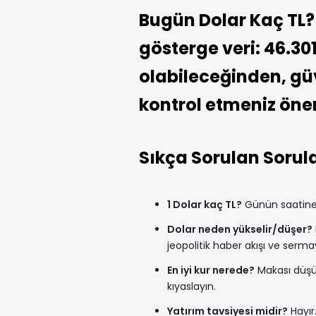
Bugün Dolar Kaç TL? 
gösterge veri: 46.30
olabileceğinden, güve
kontrol etmeniz öneri
Sıkça Sorulan Sorul
1 Dolar kaç TL?
Günün saatine v
Dolar neden yükselir/düşer?
jeopolitik haber akışı ve sermay
En iyi kur nerede?
Makası düşük
kıyaslayın.
Yatırım tavsiyesi midir?
Hayır.