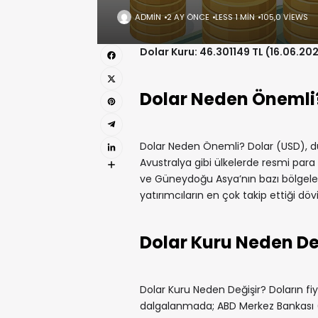
ADMIN
2 AY ÖNCE
LESS 1 MIN
105,0 VIEWS
Dolar Kuru: 46.301149 TL (16.06.20
Dolar Neden Önemli
Dolar Neden Önemli? Dolar (USD), dü
Avustralya gibi ülkelerde resmi para b
ve Güneydoğu Asya’nın bazı bölgelerin
yatırımcıların en çok takip ettiği dövi
Dolar Kuru Neden De
Dolar Kuru Neden Değişir? Doların fiya
dalgalanmada; ABD Merkez Bankası (FED