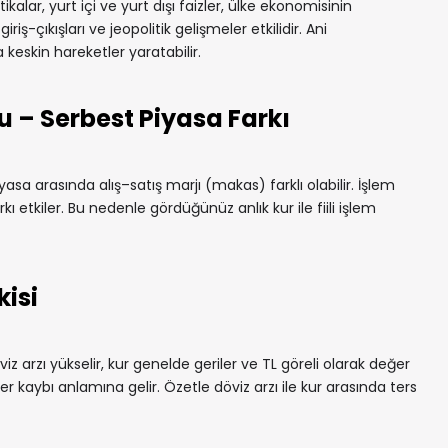
kalar, yurt içi ve yurt dışı faizler, ülke ekonomisinin
iş-çıkışları ve jeopolitik gelişmeler etkilidir. Ani
keskin hareketler yaratabilir.
u – Serbest Piyasa Farkı
yasa arasında alış–satış marjı (makas) farklı olabilir. İşlem
rkı etkiler. Bu nedenle gördüğünüz anlık kur ile fiili işlem
kisi
iz arzı yükselir, kur genelde geriler ve TL göreli olarak değer
r kaybı anlamına gelir. Özetle döviz arzı ile kur arasında ters