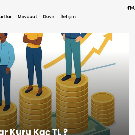
4
artlar
Mevduat
Döviz
İletişim
ar Kuru Kaç TL ?