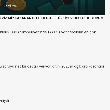
S
1,5K VIEWS
 DÖVİZ Mİ? KAZANAN BELLİ OLDU — TÜRKİYE VE KKTC’DE DURUM
Kıbrıs Türk Cumhuriyeti’nde (KKTC) yatırımcıların en çok
 bu soruya net bir cevap veriyor: altın, 2025’in açık ara kazananı
liydi.