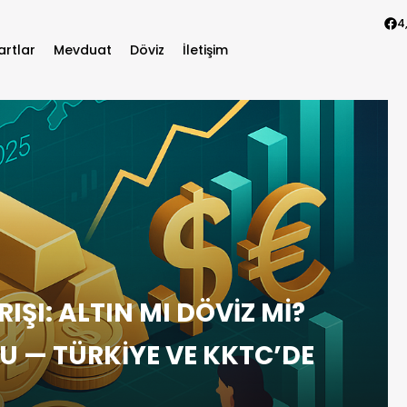
4
artlar
Mevduat
Döviz
İletişim
IŞI: ALTIN MI DÖVİZ Mİ?
U — TÜRKİYE VE KKTC’DE