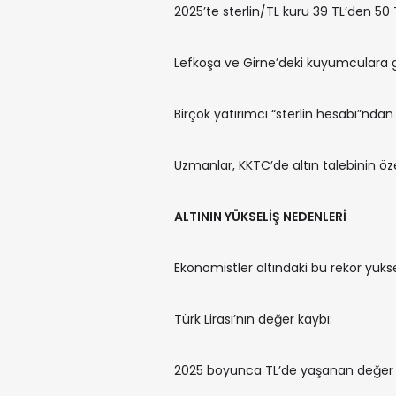
2025’te sterlin/TL kuru 39 TL’den 50 T
Lefkoşa ve Girne’deki kuyumculara g
Birçok yatırımcı “sterlin hesabı”ndan 
Uzmanlar, KKTC’de altın talebinin özel
ALTININ YÜKSELİŞ NEDENLERİ
Ekonomistler altındaki bu rekor yükse
Türk Lirası’nın değer kaybı:
2025 boyunca TL’de yaşanan değer ka