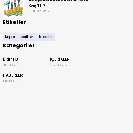
Kaç TL ?
2 GÜN ÖNCE
Etiketler
Kripto
İçerikler
Haberler
Kategoriler
KRIPTO
İÇERIKLER
88 POSTS
612 POSTS
HABERLER
136 POSTS