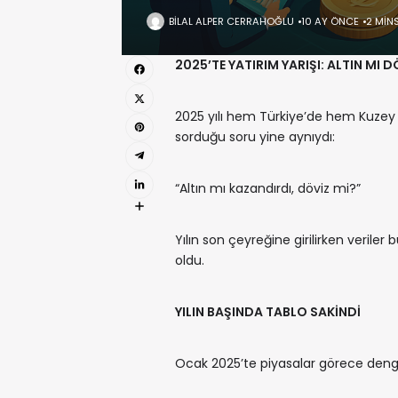
BILAL ALPER CERRAHOĞLU
10 AY ÖNCE
2 MIN
2025’TE YATIRIM YARIŞI: ALTIN MI
2025 yılı hem Türkiye’de hem Kuzey 
sorduğu soru yine aynıydı:
“Altın mı kazandırdı, döviz mi?”
Yılın son çeyreğine girilirken veriler
oldu.
YILIN BAŞINDA TABLO SAKİNDİ
Ocak 2025’te piyasalar görece denge