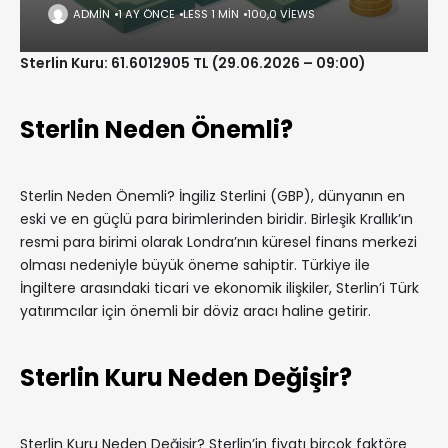
ADMIN
1 AY ÖNCE
LESS 1 MIN
100,0 VIEWS
Sterlin Kuru: 61.6012905 TL (29.06.2026 – 09:00)
Sterlin Neden Önemli?
Sterlin Neden Önemli? İngiliz Sterlini (GBP), dünyanın en
eski ve en güçlü para birimlerinden biridir. Birleşik Krallık’ın
resmi para birimi olarak Londra’nın küresel finans merkezi
olması nedeniyle büyük öneme sahiptir. Türkiye ile
İngiltere arasındaki ticari ve ekonomik ilişkiler, Sterlin’i Türk
yatırımcılar için önemli bir döviz aracı haline getirir.
Sterlin Kuru Neden Değişir?
Sterlin Kuru Neden Değişir? Sterlin’in fiyatı birçok faktöre