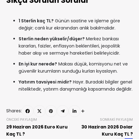
Sıkça Sorulan Sorular
1 Sterlin kaç TL?
Günün saatine ve işleme göre
değişir; canlı kur ekranından anlık bakılmalıdır.
Sterlin neden yükselir/düşer?
Merkez bankası
kararları, faizler, enflasyon beklentileri, jeopolitik
haber akışı ve sermaye hareketleri belirleyicidir.
En iyi kur nerede?
Makası düşük, komisyonu net ve
güvenilir kurumların sunduğu kurları kıyaslayın.
Yatırım tavsiyesi midir?
Hayır. Buradaki bilgiler genel
niteliktedir, yatırım danışmanlığı kapsamında değildir.
Shares:
ÖNCEKI PAYLAŞIM
SONRAKI PAYLAŞIM
29 Haziran 2026 Euro Kuru
30 Haziran 2026 Dolar
Kaç TL ?
Kuru Kaç TL ?