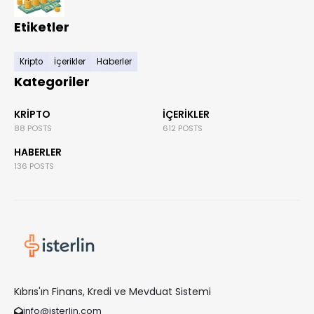
Etiketler
Kripto
İçerikler
Haberler
Kategoriler
KRIPTO
İÇERIKLER
88 POSTS
612 POSTS
HABERLER
136 POSTS
Kıbrıs'ın Finans, Kredi ve Mevduat Sistemi
info@isterlin.com