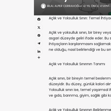
BILAL ALPER CERRAHOĞLU
2 YIL ÖNCE
1 MINS
Açlık ve Yoksulluk Sınırı: Temel İhtiyaç
Açlık ve yoksulluk sınırı, bir birey v
asgari düzeyde geliri ifade eder. Bu s
ihtiyaçların karşılanmasını sağlamak 
ne olduğu, nasıl belirlendiği ve bu s
Açlık ve Yoksulluk Sınırının Tanımı
Açlık sınırı, bir bireyin temel beslenm
düzeyidir. Bu düzey, günlük kalori al
Yoksulluk sınırı ise, temel yaşamsal 
ve gıda, barınma, giyim, sağlık gibi ka
Açlık ve Yoksulluk Sınırının Belirlenme