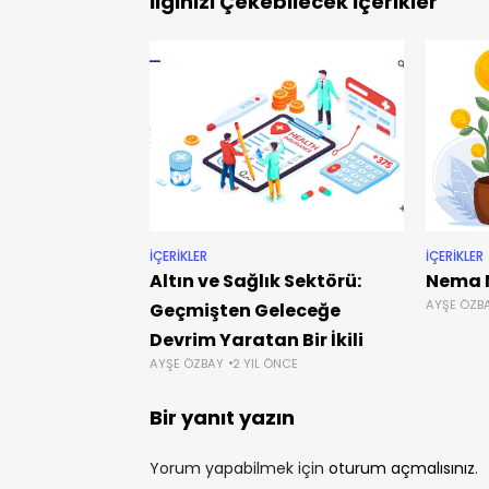
İlginizi Çekebilecek İçerikler
İÇERIKLER
İÇERIKLER
Altın ve Sağlık Sektörü:
Nema 
AYŞE ÖZB
Geçmişten Geleceğe
Devrim Yaratan Bir İkili
AYŞE ÖZBAY
2 YIL ÖNCE
Bir yanıt yazın
Yorum yapabilmek için
oturum açmalısınız
.