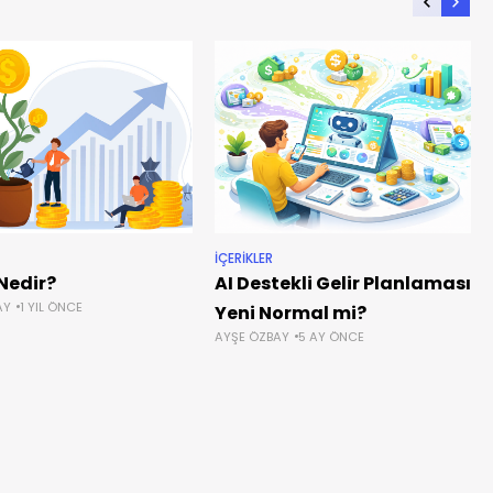
İÇERIKLER
Nedir?
AI Destekli Gelir Planlaması
AY
1 YIL ÖNCE
Yeni Normal mi?
AYŞE ÖZBAY
5 AY ÖNCE