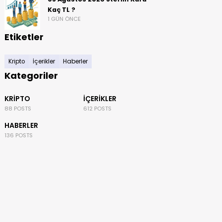
Kaç TL ?
1 GÜN ÖNCE
Etiketler
Kripto
İçerikler
Haberler
Kategoriler
KRIPTO
İÇERIKLER
88 POSTS
612 POSTS
HABERLER
136 POSTS