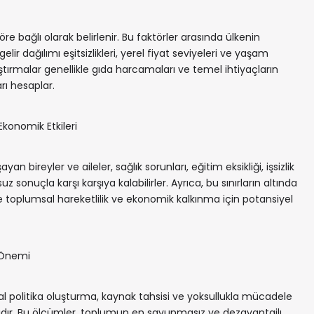
ktöre bağlı olarak belirlenir. Bu faktörler arasında ülkenin
r dağılımı eşitsizlikleri, yerel fiyat seviyeleri ve yaşam
raştırmalar genellikle gıda harcamaları ve temel ihtiyaçların
rı hesaplar.
 Ekonomik Etkileri
yan bireyler ve aileler, sağlık sorunları, eğitim eksikliği, işsizlik
z sonuçla karşı karşıya kalabilirler. Ayrıca, bu sınırların altında
 toplumsal hareketlilik ve ekonomik kalkınma için potansiyel
 Önemi
yal politika oluşturma, kaynak tahsisi ve yoksullukla mücadele
nağıdır. Bu ölçümler, toplumun en savunmasız ve dezavantajlı