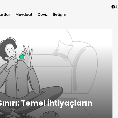
4
artlar
Mevduat
Döviz
İletişim
ınırı: Temel İhtiyaçların