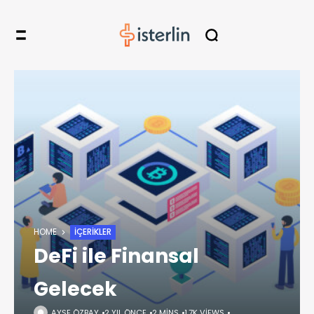
HOME
İÇERIKLER
DeFi ile Finansal
Gelecek
AYŞE ÖZBAY
2 YIL ÖNCE
2 MINS
1,7K VIEWS