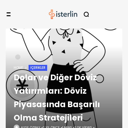
HOME
İÇERIKLER
Dolar ve Diğer Döviz
Yatırımları: Döviz
Piyasasında Başarılı
Olma Stratejileri
AYŞE ÖZBAY
2 YIL ÖNCE
1 MINS
2,0K VIEWS