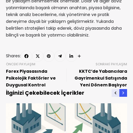
bir yaklaşım benimsemek önemlidir. Dolar ve diğer döviz
yatırımlarında başarılı olmanın anahtarı, piyasa bilgisine,
teknik analiz becerilerine, risk yönetimine ve pratik
deneyime dayalı bir yaklaşım geliştirmektir. Yukarıda
belirtilen stratejileri takip ederek, döviz piyasasında daha
bilinçli ve başarılı bir yatırımcı olabilirsiniz.
Shares:
ÖNCEKI PAYLAŞIM
SONRAKI PAYLAŞIM
Forex Piyasasında
KKTC’de Yabancılara
Psikolojik Faktörler ve
Gayrimenkul Satışında
Duygusal Kontrol
Yeni Dönem Başlıyor
İlginizi Çekebilecek İçerikler