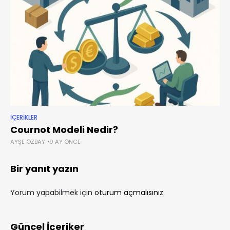
İÇERIKLER
Cournot Modeli Nedir?
AYŞE ÖZBAY
9 AY ÖNCE
Bir yanıt yazın
Yorum yapabilmek için
oturum açmalısınız
.
Güncel İçeriker