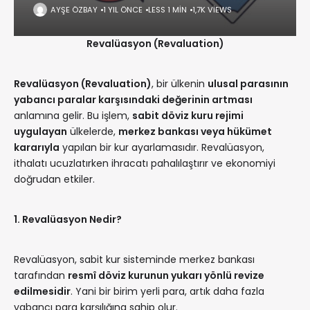
AYŞE ÖZBAY
1 YIL ÖNCE
LESS 1 MIN
1,7K VIEWS
Revalüasyon (Revaluation)
Revalüasyon (Revaluation)
, bir ülkenin
ulusal parasının
yabancı paralar karşısındaki değerinin artması
anlamına gelir. Bu işlem,
sabit döviz kuru rejimi
uygulayan
ülkelerde,
merkez bankası veya hükümet
kararıyla
yapılan bir kur ayarlamasıdır. Revalüasyon,
ithalatı ucuzlatırken ihracatı pahalılaştırır ve ekonomiyi
doğrudan etkiler.
1. Revalüasyon Nedir?
Revalüasyon, sabit kur sisteminde merkez bankası
tarafından
resmî döviz kurunun yukarı yönlü revize
edilmesidir
. Yani bir birim yerli para, artık daha fazla
yabancı para karşılığına sahip olur.