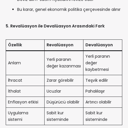
Bu karar, genel ekonomik politika çerçevesinde alınır
5. Revalüasyon ile Devalüasyon Arasındaki Fark
Özellik
Revalüasyon
Devalüasyon
Yerli paranın
Yerli paranın
Anlam
değer
değer kazanması
kaybetmesi
İhracat
Zarar görebilir
Teşvik edilir
İthalat
Ucuzlar
Pahalılaşır
Enflasyon etkisi
Düşürücü olabilir
Artırıcı olabilir
Uygulama
Sabit kur
Sabit kur
sistemi
sisteminde
sisteminde