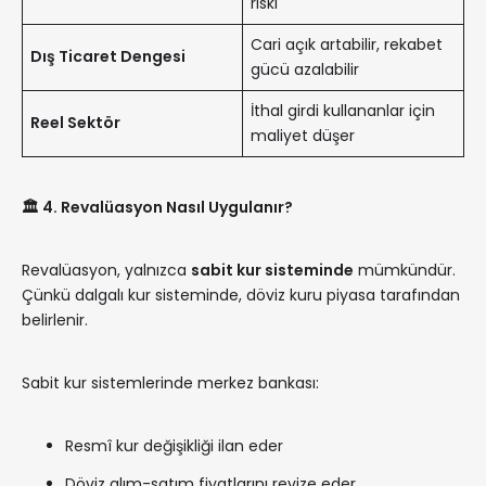
riski
Cari açık artabilir, rekabet
Dış Ticaret Dengesi
gücü azalabilir
İthal girdi kullananlar için
Reel Sektör
maliyet düşer
🏛️
4. Revalüasyon Nasıl Uygulanır?
Revalüasyon, yalnızca
sabit kur sisteminde
mümkündür.
Çünkü dalgalı kur sisteminde, döviz kuru piyasa tarafından
belirlenir.
Sabit kur sistemlerinde merkez bankası:
Resmî kur değişikliği ilan eder
Döviz alım-satım fiyatlarını revize eder