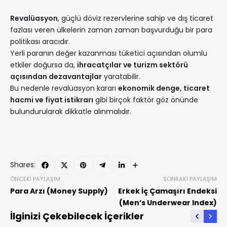
Revalüasyon
, güçlü döviz rezervlerine sahip ve dış ticaret
fazlası veren ülkelerin zaman zaman başvurduğu bir para
politikası aracıdır.
Yerli paranın değer kazanması tüketici açısından olumlu
etkiler doğursa da,
ihracatçılar ve turizm sektörü
açısından dezavantajlar
yaratabilir.
Bu nedenle revalüasyon kararı
ekonomik denge, ticaret
hacmi ve fiyat istikrarı
gibi birçok faktör göz önünde
bulundurularak dikkatle alınmalıdır.
Shares:
ÖNCEKI PAYLAŞIM
SONRAKI PAYLAŞIM
Para Arzı (Money Supply)
Erkek İç Çamaşırı Endeksi
(Men’s Underwear Index)
İlginizi Çekebilecek İçerikler