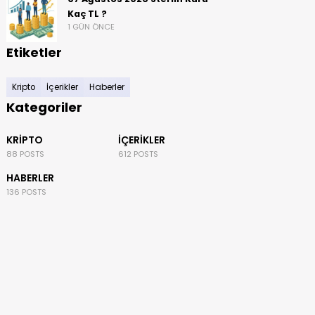
Kaç TL ?
1 GÜN ÖNCE
Etiketler
Kripto
İçerikler
Haberler
Kategoriler
KRIPTO
İÇERIKLER
88 POSTS
612 POSTS
HABERLER
136 POSTS