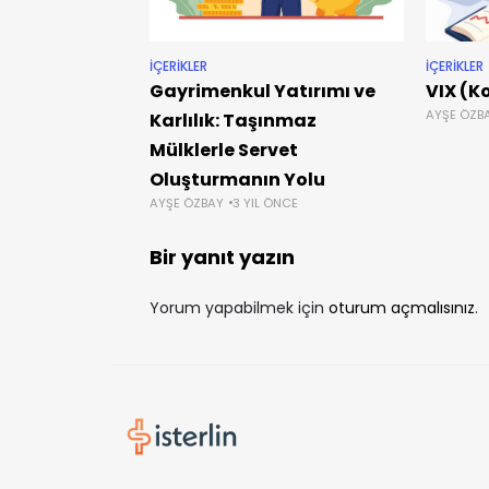
İÇERIKLER
İÇERIKLER
Gayrimenkul Yatırımı ve
VIX (K
AYŞE ÖZB
Karlılık: Taşınmaz
Mülklerle Servet
Oluşturmanın Yolu
AYŞE ÖZBAY
3 YIL ÖNCE
Bir yanıt yazın
Yorum yapabilmek için
oturum açmalısınız
.