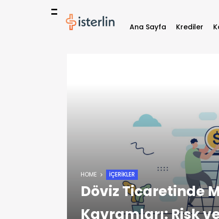
Ana Sayfa
Krediler
K
HOME
İÇERIKLER
Döviz Ticaretinde M
Kavramları: Risk v