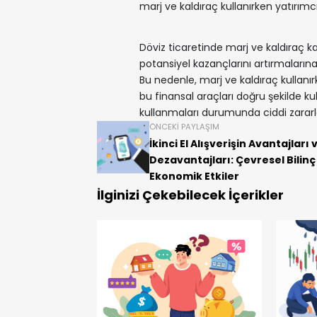
marj ve kaldıraç kullanırken yatırımcıl
Döviz ticaretinde marj ve kaldıraç k
potansiyel kazançlarını artırmaların
Bu nedenle, marj ve kaldıraç kullanır
bu finansal araçları doğru şekilde kul
kullanmaları durumunda ciddi zararlarl
ÖNCEKI PAYLAŞIM
İkinci El Alışverişin Avantajları 
Dezavantajları: Çevresel Bilinç
Ekonomik Etkiler
İlginizi Çekebilecek İçerikler