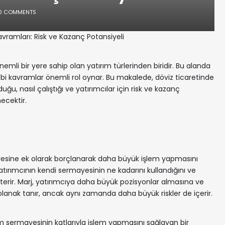
0 COMMENTS
avramları: Risk ve Kazanç Potansiyeli
nemli bir yere sahip olan yatırım türlerinden biridir. Bu alanda
ibi kavramlar önemli rol oynar. Bu makalede, döviz ticaretinde
ğu, nasıl çalıştığı ve yatırımcılar için risk ve kazanç
necektir.
ayesine ek olarak borçlanarak daha büyük işlem yapmasını
atırımcının kendi sermayesinin ne kadarını kullandığını ve
sterir. Marj, yatırımcıya daha büyük pozisyonlar almasına ve
olanak tanır, ancak aynı zamanda daha büyük riskler de içerir.
rım sermayesinin katlarıyla işlem yapmasını sağlayan bir