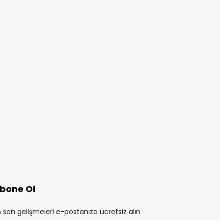
İÇERIKLER
İÇERIKLER
Faiz Oranları ve Ekonomik
Ailede Günlük
BüyümeFaiz Oranları ve
Harcamaların Takibi v
Ekonomik Büyüme: İlişki ve
Kontrolü
AYŞE ÖZBAY
2 YIL ÖNCE
Etkileri
AYŞE ÖZBAY
3 YIL ÖNCE
bone Ol
 son gelişmeleri e-postanıza ücretsiz alın