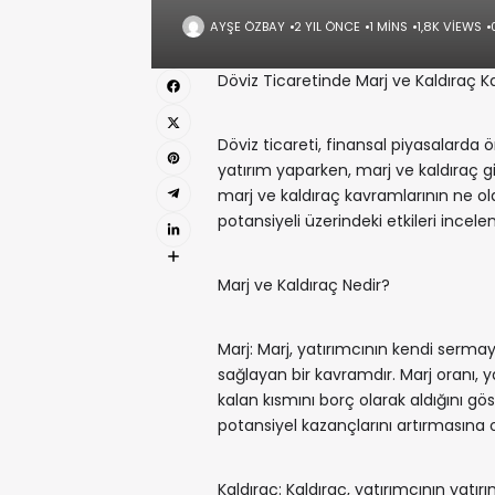
AYŞE ÖZBAY
2 YIL ÖNCE
1 MINS
1,8K VIEWS
Döviz Ticaretinde Marj ve Kaldıraç K
Döviz ticareti, finansal piyasalarda ö
yatırım yaparken, marj ve kaldıraç g
marj ve kaldıraç kavramlarının ne oldu
potansiyeli üzerindeki etkileri incele
Marj ve Kaldıraç Nedir?
Marj: Marj, yatırımcının kendi serm
sağlayan bir kavramdır. Marj oranı, y
kalan kısmını borç olarak aldığını gö
potansiyel kazançlarını artırmasına 
Kaldıraç: Kaldıraç, yatırımcının yatı