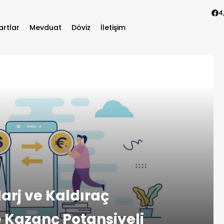
4
artlar
Mevduat
Döviz
İletişim
arj ve Kaldıraç
e Kazanç Potansiyeli