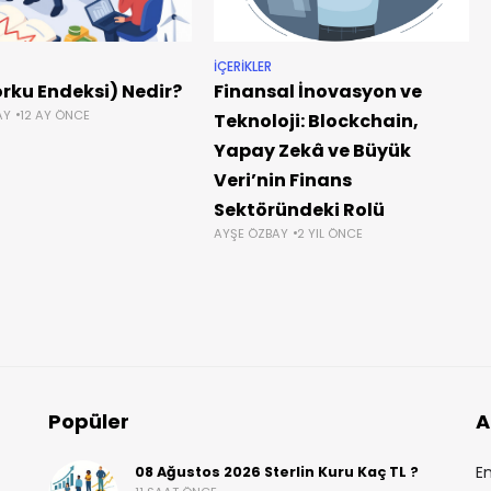
İÇERIKLER
orku Endeksi) Nedir?
Finansal İnovasyon ve
AY
12 AY ÖNCE
Teknoloji: Blockchain,
Yapay Zekâ ve Büyük
Veri’nin Finans
Sektöründeki Rolü
AYŞE ÖZBAY
2 YIL ÖNCE
Popüler
A
En
08 Ağustos 2026 Sterlin Kuru Kaç TL ?