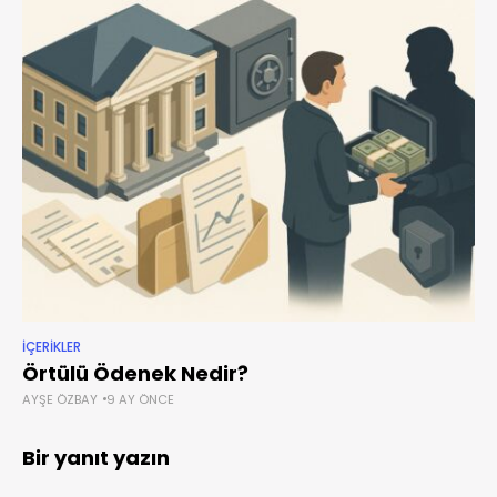
İÇERIKLER
Örtülü Ödenek Nedir?
AYŞE ÖZBAY
9 AY ÖNCE
Bir yanıt yazın