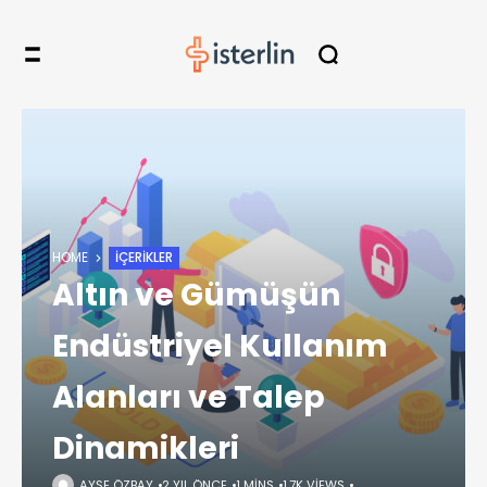
HOME
İÇERIKLER
Altın ve Gümüşün
Endüstriyel Kullanım
Alanları ve Talep
Dinamikleri
AYŞE ÖZBAY
2 YIL ÖNCE
1 MINS
1,7K VIEWS