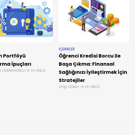
İÇERIKLER
m Portföyü
Öğrenci Kredisi Borcu ile
rma İpuçları
Başa Çıkma: Finansal
ER CERRAHOĞLU
2 YIL ÖNCE
Sağlığınızı İyileştirmek İçin
Stratejiler
AYŞE ÖZBAY
2 YIL ÖNCE