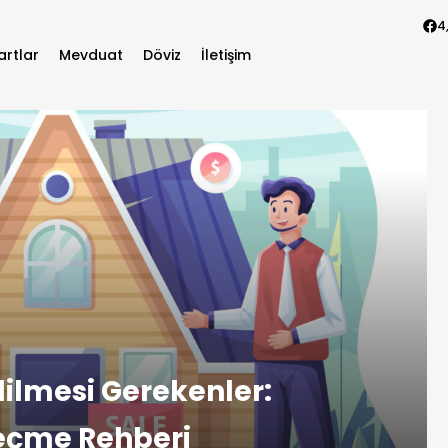
4
artlar
Mevduat
Döviz
İletişim
dilmesi Gerekenler:
Seçme Rehberi