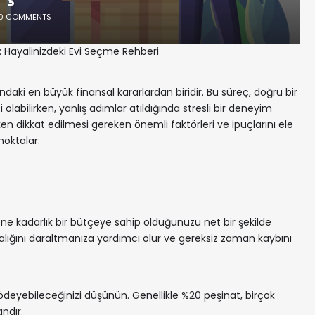
0 COMMENTS
r: Hayalinizdeki Evi Seçme Rehberi
ndaki en büyük finansal kararlardan biridir. Bu süreç, doğru bir
 olabilirken, yanlış adımlar atıldığında stresli bir deneyim
rken dikkat edilmesi gereken önemli faktörleri ve ipuçlarını ele
 noktalar:
e kadarlık bir bütçeye sahip olduğunuzu net bir şekilde
aralığını daraltmanıza yardımcı olur ve gereksiz zaman kaybını
 ödeyebileceğinizi düşünün. Genellikle %20 peşinat, birçok
ndır.