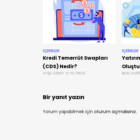
İÇERIKLER
İÇERIKLER
Kredi Temerrüt Swapları
Yatırı
(CDS) Nedir?
Oluştu
AYŞE ÖZBAY
2 YIL ÖNCE
BILAL ALP
Bir yanıt yazın
Yorum yapabilmek için
oturum açmalısınız
.