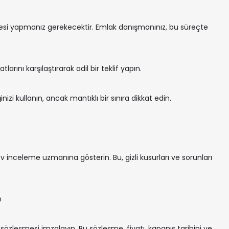
esi yapmanız gerekecektir. Emlak danışmanınız, bu süreçte
tlarını karşılaştırarak adil bir teklif yapın.
zi kullanın, ancak mantıklı bir sınıra dikkat edin.
 inceleme uzmanına gösterin. Bu, gizli kusurları ve sorunları
n
 sözleşmesi imzalayın. Bu sözleşme, fiyatı, kapanış tarihini ve