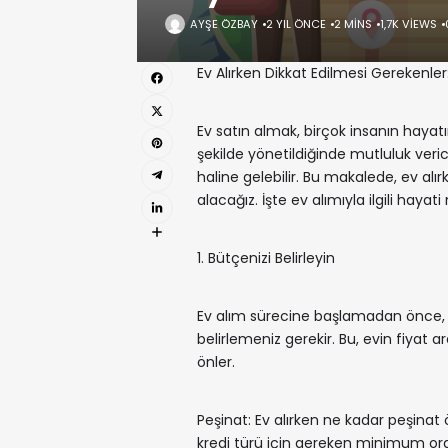
AYŞE ÖZBAY
2 YIL ÖNCE
2 MINS
1,7K VIEWS
Ev Alırken Dikkat Edilmesi Gerekenle
Ev satın almak, birçok insanın hayatı
şekilde yönetildiğinde mutluluk verici
haline gelebilir. Bu makalede, ev alı
alacağız. İşte ev alımıyla ilgili hayati
1. Bütçenizi Belirleyin
Ev alım sürecine başlamadan önce, n
belirlemeniz gerekir. Bu, evin fiyat 
önler.
Peşinat: Ev alırken ne kadar peşinat
kredi türü için gereken minimum ora