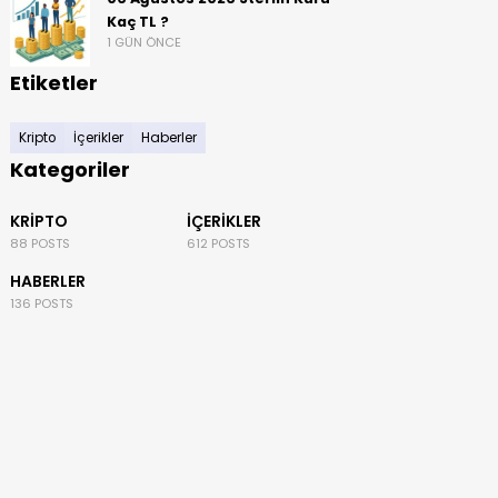
Kaç TL ?
1 GÜN ÖNCE
Etiketler
Kripto
İçerikler
Haberler
Kategoriler
KRIPTO
İÇERIKLER
88 POSTS
612 POSTS
HABERLER
136 POSTS