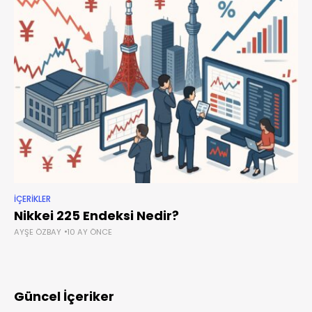
İÇERIKLER
Nikkei 225 Endeksi Nedir?
AYŞE ÖZBAY
10 AY ÖNCE
Güncel İçeriker