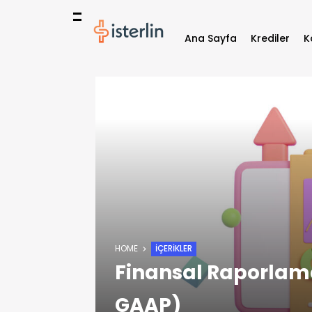
Ana Sayfa
Krediler
K
HOME
İÇERIKLER
Finansal Raporlama
GAAP)