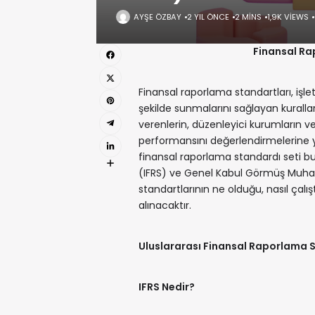
AYŞE ÖZBAY
2 YIL ÖNCE
2 MINS
1,9K VIEWS
Finansal Ra
Finansal raporlama standartları, işletme
şekilde sunmalarını sağlayan kurallar
verenlerin, düzenleyici kurumların v
performansını değerlendirmelerine ya
finansal raporlama standardı seti bu
(IFRS) ve Genel Kabul Görmüş Muhas
standartlarının ne olduğu, nasıl çalış
alınacaktır.
Uluslararası Finansal Raporlama S
IFRS Nedir?