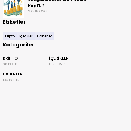
Kaç TL ?
2 GÜN ÖNCE
Etiketler
Kripto
İçerikler
Haberler
Kategoriler
KRIPTO
İÇERIKLER
88 POSTS
612 POSTS
HABERLER
136 POSTS