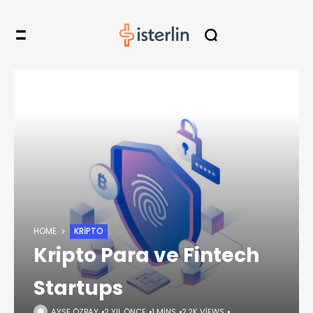
HOME
KRIPTO
Kripto Para ve Fintech
Startups
AYŞE ÖZBAY
2 YIL ÖNCE
1 MINS
2,2K VIEWS