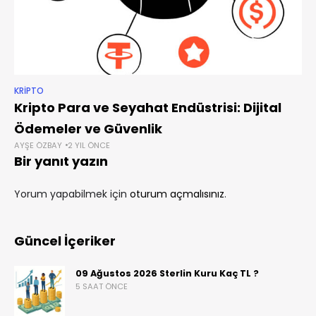
KRIPTO
Kripto Para ve Seyahat Endüstrisi: Dijital
Ödemeler ve Güvenlik
AYŞE ÖZBAY
2 YIL ÖNCE
Bir yanıt yazın
Yorum yapabilmek için
oturum açmalısınız
.
Güncel İçeriker
09 Ağustos 2026 Sterlin Kuru Kaç TL ?
5 SAAT ÖNCE