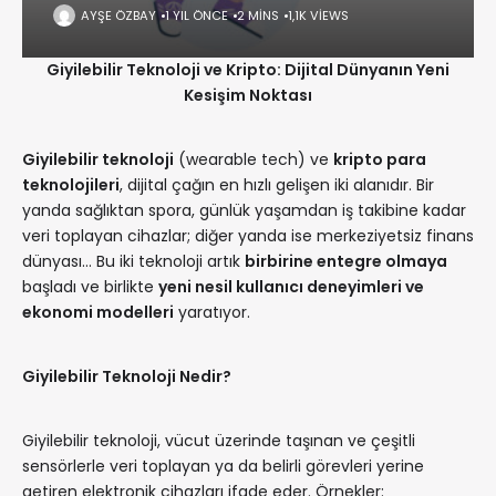
AYŞE ÖZBAY
1 YIL ÖNCE
2 MINS
1,1K VIEWS
Giyilebilir Teknoloji ve Kripto: Dijital Dünyanın Yeni
Kesişim Noktası
Giyilebilir teknoloji
(wearable tech) ve
kripto para
teknolojileri
, dijital çağın en hızlı gelişen iki alanıdır. Bir
yanda sağlıktan spora, günlük yaşamdan iş takibine kadar
veri toplayan cihazlar; diğer yanda ise merkeziyetsiz finans
dünyası… Bu iki teknoloji artık
birbirine entegre olmaya
başladı ve birlikte
yeni nesil kullanıcı deneyimleri ve
ekonomi modelleri
yaratıyor.
Giyilebilir Teknoloji Nedir?
Giyilebilir teknoloji, vücut üzerinde taşınan ve çeşitli
sensörlerle veri toplayan ya da belirli görevleri yerine
getiren elektronik cihazları ifade eder. Örnekler: