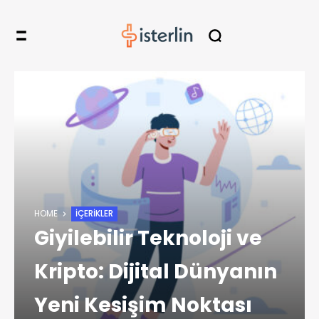
HOME
İÇERIKLER
Giyilebilir Teknoloji ve
Kripto: Dijital Dünyanın
Yeni Kesişim Noktası