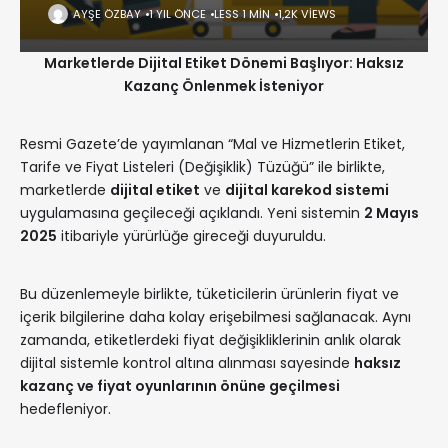
AYŞE ÖZBAY
1 YIL ÖNCE
LESS 1 MIN
1,2K VIEWS
Marketlerde Dijital Etiket Dönemi Başlıyor: Haksız
Kazanç Önlenmek İsteniyor
Resmi Gazete’de yayımlanan “Mal ve Hizmetlerin Etiket,
Tarife ve Fiyat Listeleri (Değişiklik) Tüzüğü” ile birlikte,
marketlerde
dijital etiket
ve
dijital karekod sistemi
uygulamasına geçileceği açıklandı. Yeni sistemin
2 Mayıs
2025
itibariyle yürürlüğe gireceği duyuruldu.
Bu düzenlemeyle birlikte, tüketicilerin ürünlerin fiyat ve
içerik bilgilerine daha kolay erişebilmesi sağlanacak. Aynı
zamanda, etiketlerdeki fiyat değişikliklerinin anlık olarak
dijital sistemle kontrol altına alınması sayesinde
haksız
kazanç ve fiyat oyunlarının önüne geçilmesi
hedefleniyor.