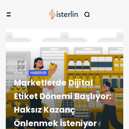
HOME
HABERLER
Marketlerde Dijital
Etiket Dönemi Başlıyor:
Haksız Kazanç
Önlenmek İsteniyor