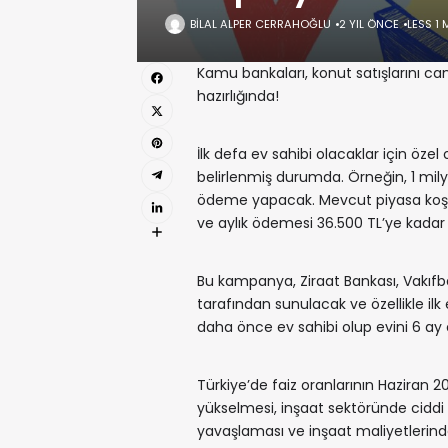
BILAL ALPER CERRAHOĞLU
2 YIL ÖNCE
LESS 1 
Kamu bankaları, konut satışlarını c
hazırlığında!
İlk defa ev sahibi olacaklar için öze
belirlenmiş durumda. Örneğin, 1 milyon
ödeme yapacak. Mevcut piyasa koşulla
ve aylık ödemesi 36.500 TL’ye kadar 
Bu kampanya, Ziraat Bankası, Vakıfba
tarafından sunulacak ve özellikle ilk
daha önce ev sahibi olup evini 6 ay
Türkiye’de faiz oranlarının Haziran 
yükselmesi, inşaat sektöründe ciddi b
yavaşlaması ve inşaat maliyetlerind