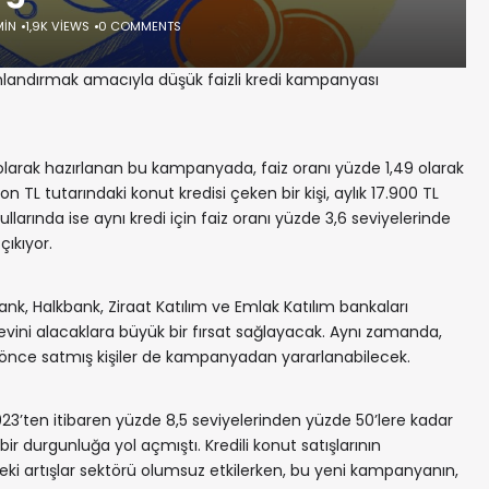
MIN
1,9K VIEWS
0 COMMENTS
anlandırmak amacıyla düşük faizli kredi kampanyası
l olarak hazırlanan bu kampanyada, faiz oranı yüzde 1,49 olarak
 TL tutarındaki konut kredisi çeken bir kişi, aylık 17.900 TL
rında ise aynı kredi için faiz oranı yüzde 3,6 seviyelerinde
çıkıyor.
nk, Halkbank, Ziraat Katılım ve Emlak Katılım bankaları
 evini alacaklara büyük bir fırsat sağlayacak. Aynı zamanda,
 önce satmış kişiler de kampanyadan yararlanabilecek.
2023’ten itibaren yüzde 8,5 seviyelerinden yüzde 50’lere kadar
ir durgunluğa yol açmıştı. Kredili konut satışlarının
eki artışlar sektörü olumsuz etkilerken, bu yeni kampanyanın,