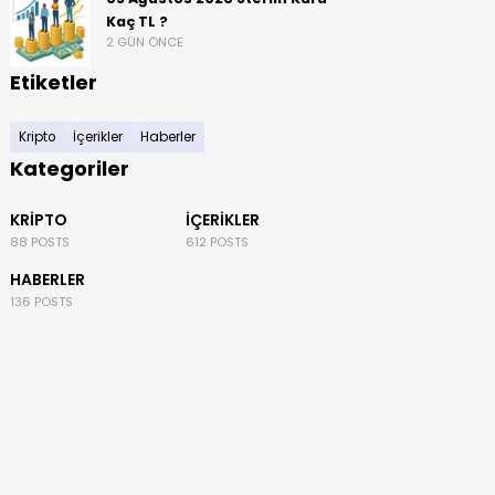
Kaç TL ?
2 GÜN ÖNCE
Etiketler
Kripto
İçerikler
Haberler
Kategoriler
KRIPTO
İÇERIKLER
88 POSTS
612 POSTS
HABERLER
136 POSTS