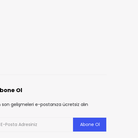
Altın fiyatlarında sert
KKTC’de Yeni Asgari Ü
düşüş! İslam Memiş’ten
Belirlendi!
AYŞE ÖZBAY
2 YIL ÖNCE
yatırımcılara kritik uyarı
BILAL ALPER CERRAHOĞLU
2 AY ÖNCE
bone Ol
 son gelişmeleri e-postanıza ücretsiz alın