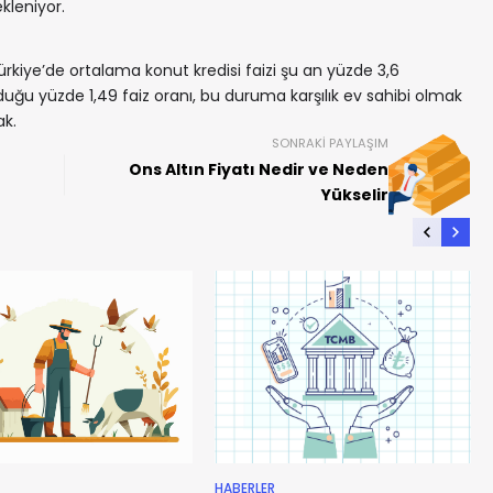
kleniyor.
ürkiye’de ortalama konut kredisi faizi şu an yüzde 3,6
uğu yüzde 1,49 faiz oranı, bu duruma karşılık ev sahibi olmak
ak.
SONRAKI PAYLAŞIM
Ons Altın Fiyatı Nedir ve Neden
Yükselir
HABERLER