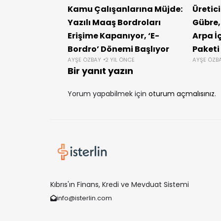
Kamu Çalışanlarına Müjde:
Üretici
Yazılı Maaş Bordroları
Gübre,
Erişime Kapanıyor, ‘E-
Arpa İ
Bordro’ Dönemi Başlıyor
Paketi
AYŞE ÖZBAY
2 YIL ÖNCE
AYŞE ÖZB
Bir yanıt yazın
Yorum yapabilmek için
oturum açmalısınız
.
Kıbrıs'ın Finans, Kredi ve Mevduat Sistemi
info@isterlin.com