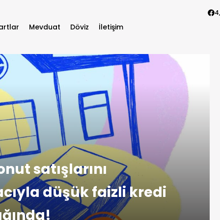
4
artlar
Mevduat
Döviz
İletişim
nut satışlarını
yla düşük faizli kredi
ığında!