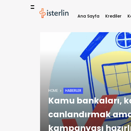
Ana Sayfa
Krediler
K
HOME
HABERLER
Kamu bankaları, ko
canlandırmak amacı
kampanyası hazırl