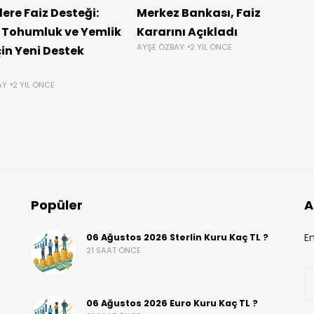
lere Faiz Desteği:
Merkez Bankası, Faiz
 Tohumluk ve Yemlik
Kararını Açıkladı
AYŞE ÖZBAY
2 YIL ÖNCE
çin Yeni Destek
AY
2 YIL ÖNCE
Popüler
A
En
06 Ağustos 2026 Sterlin Kuru Kaç TL ?
21 SAAT ÖNCE
06 Ağustos 2026 Euro Kuru Kaç TL ?