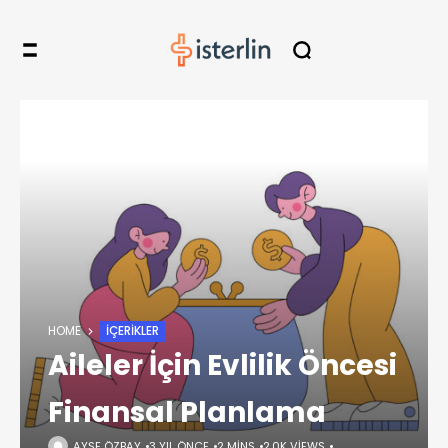
HOME
İÇERIKLER
Aileler İçin Evlilik Öncesi
Finansal Planlama
AYŞE ÖZBAY
3 YIL ÖNCE
2 MINS
2,0K VIEWS