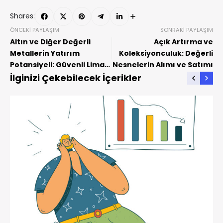
Shares:
ÖNCEKI PAYLAŞIM
SONRAKI PAYLAŞIM
Altın ve Diğer Değerli
Açık Artırma ve
Metallerin Yatırım
Koleksiyonculuk: Değerli
Potansiyeli: Güvenli Liman
Nesnelerin Alımı ve Satımı
ve Portföy
İlginizi Çekebilecek İçerikler
Çeşitlendirmesi