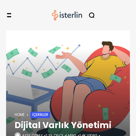
HOME
İÇERIKLER
Dijital Varlık Yönetimi
AYŞE ÖZBAY
2 YIL ÖNCE
1 MINS
2,4K VIEWS