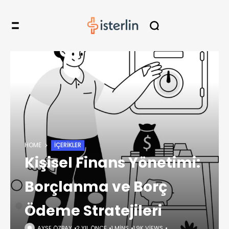
HOME
İÇERIKLER
Kişisel Finans Yönetimi:
Borçlanma ve Borç
Ödeme Stratejileri
AYŞE ÖZBAY
2 YIL ÖNCE
1 MINS
1,9K VIEWS