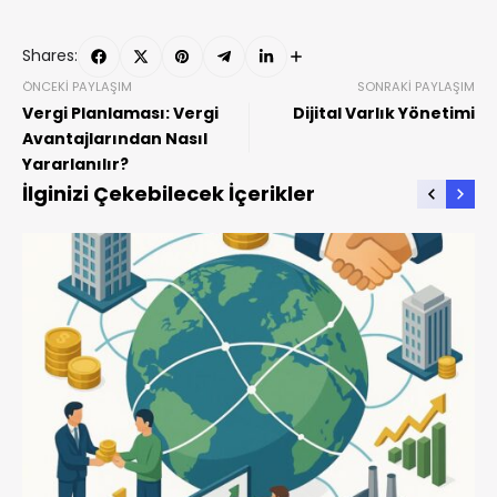
Shares:
ÖNCEKI PAYLAŞIM
SONRAKI PAYLAŞIM
Vergi Planlaması: Vergi
Dijital Varlık Yönetimi
Avantajlarından Nasıl
Yararlanılır?
İlginizi Çekebilecek İçerikler